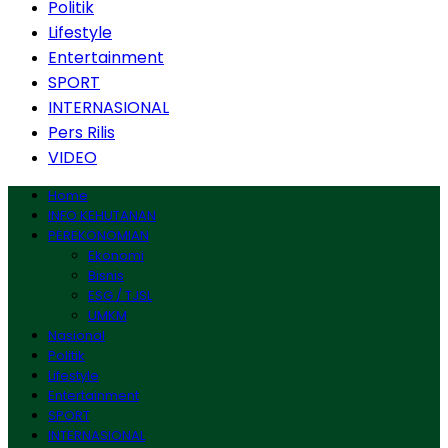
Politik
Lifestyle
Entertainment
SPORT
INTERNASIONAL
Pers Rilis
VIDEO
Home
INFO KEHUTANAN
PEREKONOMIAN
Ekonomi
Bisnis
ESG / TJSL
UMKM
Nasional
Politik
Lifestyle
Entertainment
SPORT
INTERNASIONAL