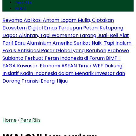
Pers Rilis
VIDEO
Revamp Aplikasi Antam Logam Mulia, Ciptakan
Ekosistem Digital Emas Terdepan
Petani Ketapang
Dapat Alsintan, Tapi Wamentan Larang Jual-Beli Alat
Tarif Baru Aluminium Amerika Serikat Naik, Tapi Inalum
Fokus Antisipasi Pasar Global yang Berubah
Prabowo
Subianto Perkuat Peran Indonesia di Forum BIMP–
EAGA Kawasan Ekonomi ASEAN Timur
WEF Dukung
Inisiatif Kadin Indonesia dalam Menarik Investor dan
Dorong Transisi Energi Hijau
Home
Pers Rilis
/