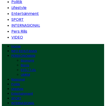
Politik
Lifestyle
Entertainment
SPORT
INTERNASIONAL
Pers Rilis
VIDEO
Home
INFO KEHUTANAN
PEREKONOMIAN
Ekonomi
Bisnis
ESG / TJSL
UMKM
Nasional
Politik
Lifestyle
Entertainment
SPORT
INTERNASIONAL