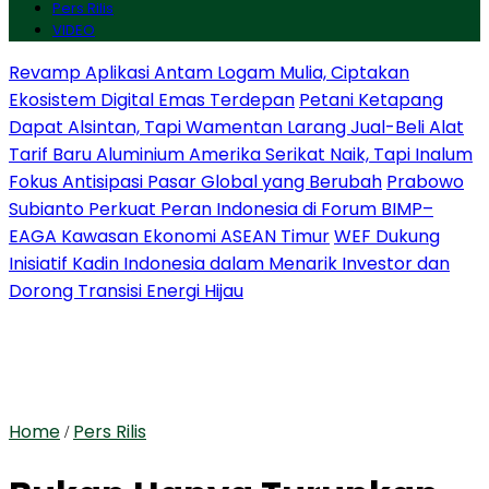
Pers Rilis
VIDEO
Revamp Aplikasi Antam Logam Mulia, Ciptakan
Ekosistem Digital Emas Terdepan
Petani Ketapang
Dapat Alsintan, Tapi Wamentan Larang Jual-Beli Alat
Tarif Baru Aluminium Amerika Serikat Naik, Tapi Inalum
Fokus Antisipasi Pasar Global yang Berubah
Prabowo
Subianto Perkuat Peran Indonesia di Forum BIMP–
EAGA Kawasan Ekonomi ASEAN Timur
WEF Dukung
Inisiatif Kadin Indonesia dalam Menarik Investor dan
Dorong Transisi Energi Hijau
Home
Pers Rilis
/