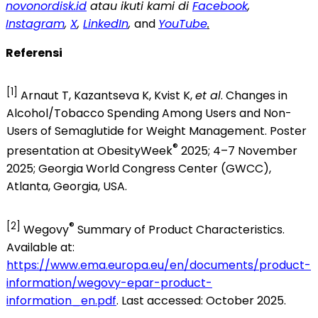
novonordisk.id
atau ikuti kami di
Facebook
,
Instagram
,
X
,
LinkedIn
,
and
YouTube
.
Referensi
[1]
Arnaut T, Kazantseva K, Kvist K,
et al
. Changes in
Alcohol/Tobacco Spending Among Users and Non-
Users of Semaglutide for Weight Management. Poster
®
presentation at ObesityWeek
2025; 4–7 November
2025; Georgia World Congress Center (GWCC),
Atlanta, Georgia, USA.
[2]
®
Wegovy
Summary of Product Characteristics.
Available at:
https://www.ema.europa.eu/en/documents/product-
information/wegovy-epar-product-
information_en.pdf
. Last accessed: October 2025.