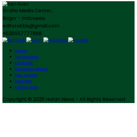
Graha Media Center,
Bogor - Indonesia
editorekbis@gmail.com
+628557777888
Home
Tim Redaksi
Kode Etik
Pedoman Media
Hak Jawab
Pers Rilis
Kontak Iklan
Copyright © 2026 Hutan News - All Rights Reserved