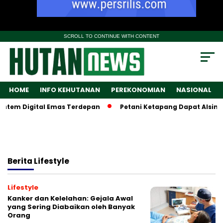
SCROLL TO CONTINUE WITH CONTENT
HOME
INFO KEHUTANAN
PEREKONOMIAN
NASIONAL
stem Digital Emas Terdepan
Petani Ketapang Dapat Alsintan
Berita
Lifestyle
Lifestyle
Kanker dan Kelelahan: Gejala Awal
yang Sering Diabaikan oleh Banyak
Orang