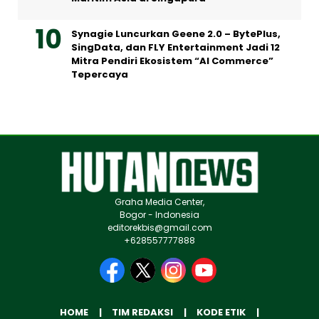
Synagie Luncurkan Geene 2.0 – BytePlus,
SingData, dan FLY Entertainment Jadi 12
Mitra Pendiri Ekosistem “AI Commerce”
Tepercaya
Graha Media Center,
Bogor - Indonesia
editorekbis@gmail.com
+628557777888
HOME
TIM REDAKSI
KODE ETIK