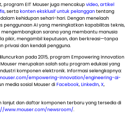
st, program EIT Mouser juga mencakup
video
,
artikel
fis
, serta
konten eksklusif untuk pelanggan
tentang
 dalam kehidupan sehari-hari. Dengan menelaah
s penggunaan AI yang meningkatkan kapabilitas teknis,
at mengembangkan sarana yang membantu manusia
a pikir, mengambil keputusan, dan berkreasi—tanpa
 privasi dan kendali pengguna.
diluncurkan pada 2015, program Empowering Innovation
i Mouser merupakan salah satu program edukasi yang
industri komponen elektronik. Informasi selengkapnya:
mouser.com/empowering-innovation/engineering-ai-
akun media sosial Mouser di
Facebook
,
LinkedIn
,
X
,
ih lanjut dan daftar komponen terbaru yang tersedia di
s://www.mouser.com/newsroom/
.