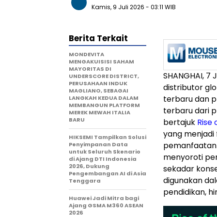
Kamis, 9 Juli 2026
- 03:11 WIB
Berita Terkait
MONDEVITA
MENGAKUISISI SAHAM
MAYORITAS DI
SHANGHAI, 7 J
UNDERSCORE DISTRICT,
PERUSAHAAN INDUK
distributor g
MAGLIANO, SEBAGAI
terbaru dan p
LANGKAH KEDUA DALAM
MEMBANGUN PLATFORM
terbaru dari
MEREK MEWAH ITALIA
BARU
bertajuk
Rise 
yang menjadi
HIKSEMI Tampilkan Solusi
pemanfaatanny
Penyimpanan Data
untuk Seluruh Skenario
menyoroti per
di Ajang DTI Indonesia
2026, Dukung
sekadar kons
Pengembangan AI di Asia
digunakan dal
Tenggara
pendidikan, hi
Huawei Jadi Mitra bagi
Ajang GSMA M360 ASEAN
2026