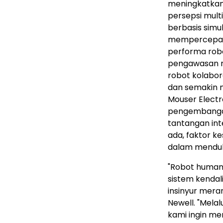
meningkatkan
persepsi mult
berbasis simul
mempercepat
performa rob
pengawasan ma
robot kolabor
dan semakin m
Mouser Electr
pengembangan
tantangan inte
ada, faktor k
dalam menduk
"Robot human
sistem kenda
insinyur mera
Newell. "Melal
kami ingin m