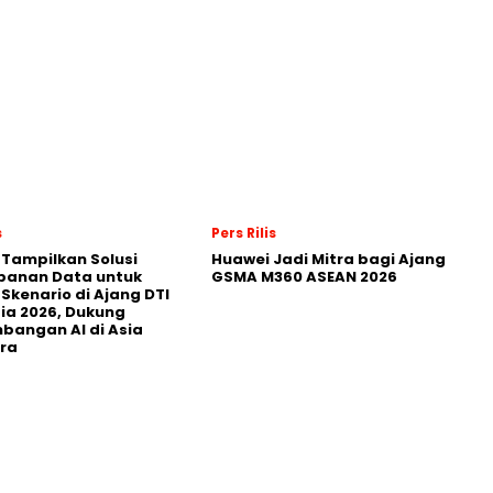
s
Pers Rilis
 Tampilkan Solusi
Huawei Jadi Mitra bagi Ajang
panan Data untuk
GSMA M360 ASEAN 2026
 Skenario di Ajang DTI
ia 2026, Dukung
angan AI di Asia
ra