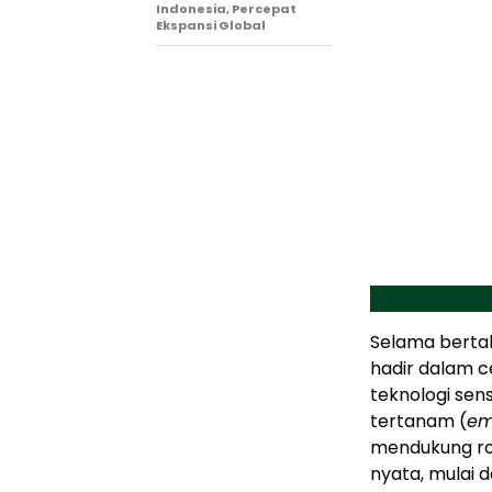
Indonesia, Percepat
Ekspansi Global
Selama berta
hadir dalam c
teknologi sen
tertanam (
em
mendukung rob
nyata, mulai d