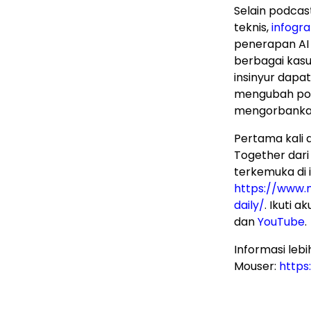
Selain podca
teknis,
infogra
penerapan AI
berbagai kasu
insinyur dap
mengubah pol
mengorbankan
Pertama kali 
Together dar
terkemuka di 
https://www.
daily/
. Ikuti 
dan
YouTube
.
Informasi leb
Mouser:
http