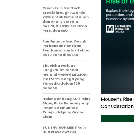
Cision Raih MarTech
Breakthrough Awards
2026 untuk Pemantauan
dan Analisis Media
Sosial, Distribusi Siaran
Pers, dan AEO
Fair Finance Asia Desak
Perbankan Hentikan
Pendanaan untuk Sektor
Batu Bara di ASEAN
Shueisha Perluas
Jangkauan Global
melalui MANGA MILLION,
Platform Manga yang
Tersedia dalam 100
Bahasa
Mouser’s Rise
Haier Gandeng AO 1 Point
Slam, Buka Peluang bagi
Consideration
Petenis Komunitas
Tampil di Ajang Grand
Slam
SUS ENVIRONMENT Raih
Dua Proyek WtE di