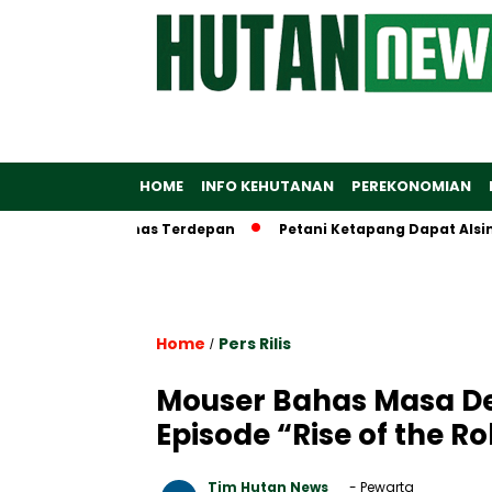
HOME
INFO KEHUTANAN
PEREKONOMIAN
em Digital Emas Terdepan
Petani Ketapang Dapat Alsintan, 
Home
Pers Rilis
/
Mouser Bahas Masa D
Episode “Rise of the R
Tim Hutan News
- Pewarta