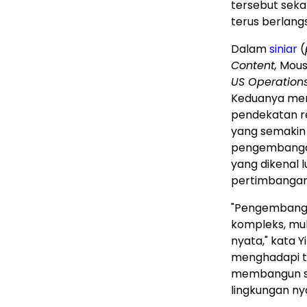
tersebut sek
terus berlang
Dalam
siniar
(
Content,
Mouse
US Operation
Keduanya memb
pendekatan re
yang semakin
pengembangan
yang dikenal 
pertimbangan
"Pengembanga
kompleks, mula
nyata," kata Y
menghadapi t
membangun si
lingkungan ny