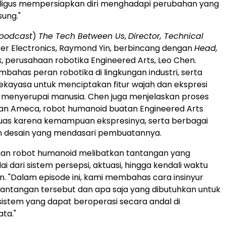
aligus mempersiapkan diri menghadapi perubahan yang
sung."
podcast
)
The Tech Between Us
,
Director, Technical
r Electronics, Raymond Yin, berbincang dengan
Head,
s
, perusahaan robotika Engineered Arts, Leo Chen.
ahas peran robotika di lingkungan industri, serta
kayasa untuk menciptakan fitur wajah dan ekspresi
 menyerupai manusia. Chen juga menjelaskan proses
 Ameca, robot humanoid buatan Engineered Arts
luas karena kemampuan ekspresinya, serta berbagai
 desain yang mendasari pembuatannya.
n robot humanoid melibatkan tantangan yang
i dari sistem persepsi, aktuasi, hingga kendali waktu
in. "Dalam episode ini, kami membahas cara insinyur
antangan tersebut dan apa saja yang dibutuhkan untuk
stem yang dapat beroperasi secara andal di
ata."