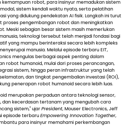
 kemampuan robot, para insinyur memadukan sistem
imodal, sistem kendali waktu nyata, serta pelatihan
asi yang didukung pendekatan AI fisik. Langkah ini turut
 proses pengembangan robot dan meningkatkan
ot. Meski sebagian besar sistem masih memerlukan
nusia, teknologi tersebut telah menjadi fondasi bagi
atif yang mampu berinteraksi secara lebih kompleks
enyerupai manusia. Melalui episode terbaru EIT,
onics mengulas berbagai aspek penting dalam
 robot humanoid, mulai dari proses perancangan,
grasi sistem, hingga peran infrastruktur yang telah
eselamatan, dan tingkat pengembalian investasi (ROI),
ung penerapan robot humanoid secara lebih luas.
oid merupakan perpaduan antara teknologi sensor,
li, dan kecerdasan tertanam yang mengubah cara
ncang sistem," ujar
President
, Mouser Electronics, Jeff
ui episode terbaru
Empowering Innovation Together
,
embantu para insinyur memahami perkembangan