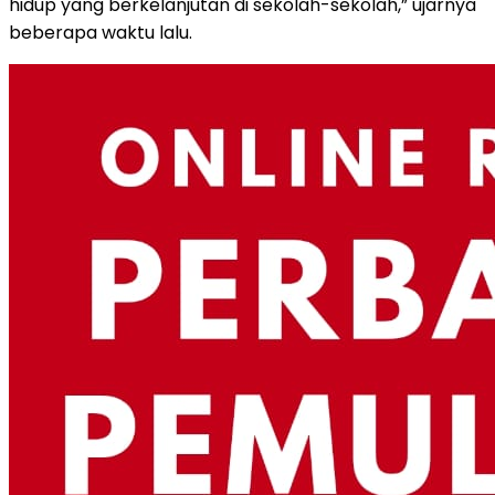
hidup yang berkelanjutan di sekolah-sekolah,” ujarnya
beberapa waktu lalu.