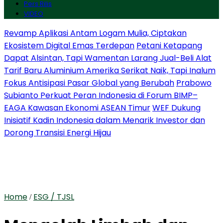
Pers Rilis
VIDEO
Revamp Aplikasi Antam Logam Mulia, Ciptakan
Ekosistem Digital Emas Terdepan
Petani Ketapang
Dapat Alsintan, Tapi Wamentan Larang Jual-Beli Alat
Tarif Baru Aluminium Amerika Serikat Naik, Tapi Inalum
Fokus Antisipasi Pasar Global yang Berubah
Prabowo
Subianto Perkuat Peran Indonesia di Forum BIMP–
EAGA Kawasan Ekonomi ASEAN Timur
WEF Dukung
Inisiatif Kadin Indonesia dalam Menarik Investor dan
Dorong Transisi Energi Hijau
Home
ESG / TJSL
/