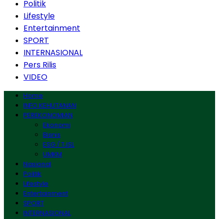
Politik
Lifestyle
Entertainment
SPORT
INTERNASIONAL
Pers Rilis
VIDEO
Home
INFO KEHUTANAN
PEREKONOMIAN
Ekonomi
Bisnis
ESG / TJSL
UMKM
Nasional
Politik
Lifestyle
Entertainment
SPORT
INTERNASIONAL