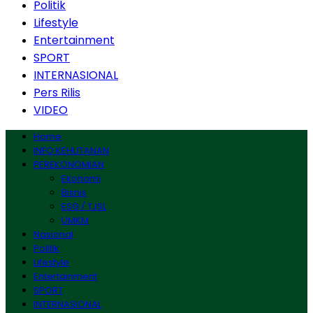
Politik
Lifestyle
Entertainment
SPORT
INTERNASIONAL
Pers Rilis
VIDEO
Home
INFO KEHUTANAN
PEREKONOMIAN
Ekonomi
Bisnis
ESG / TJSL
UMKM
Nasional
Politik
Lifestyle
Entertainment
SPORT
INTERNASIONAL