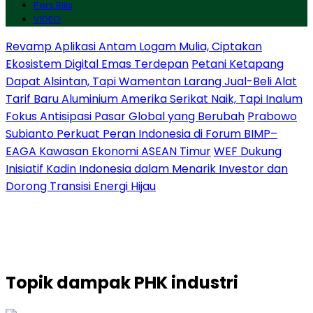
Pers Rilis
VIDEO
Revamp Aplikasi Antam Logam Mulia, Ciptakan
Ekosistem Digital Emas Terdepan
Petani Ketapang
Dapat Alsintan, Tapi Wamentan Larang Jual-Beli Alat
Tarif Baru Aluminium Amerika Serikat Naik, Tapi Inalum
Fokus Antisipasi Pasar Global yang Berubah
Prabowo
Subianto Perkuat Peran Indonesia di Forum BIMP–
EAGA Kawasan Ekonomi ASEAN Timur
WEF Dukung
Inisiatif Kadin Indonesia dalam Menarik Investor dan
Dorong Transisi Energi Hijau
Topik
dampak PHK industri