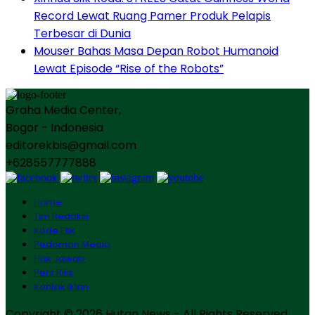
Record Lewat Ruang Pamer Produk Pelapis
Terbesar di Dunia
Mouser Bahas Masa Depan Robot Humanoid
Lewat Episode “Rise of the Robots”
Graha Media Center,
Bogor - Indonesia
editorekbis@gmail.com
+628557777888
Home
Tim Redaksi
Kode Etik
Pedoman Media
Hak Jawab
Pers Rilis
Kontak Iklan
Copyright © 2026 Hutan News - All Rights Reserved