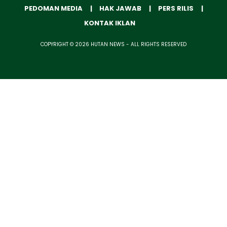
PEDOMAN MEDIA
HAK JAWAB
PERS RILIS
KONTAK IKLAN
COPYRIGHT © 2026 HUTAN NEWS - ALL RIGHTS RESERVED