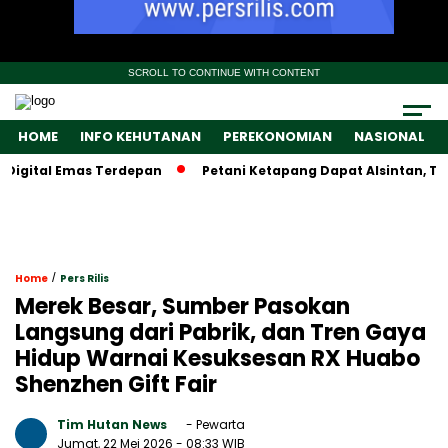
SCROLL TO CONTINUE WITH CONTENT
HOME
INFO KEHUTANAN
PEREKONOMIAN
NASIONAL
gital Emas Terdepan
Petani Ketapang Dapat Alsintan, Tapi 
/
Home
Pers Rilis
Merek Besar, Sumber Pasokan
Langsung dari Pabrik, dan Tren Gaya
Hidup Warnai Kesuksesan RX Huabo
Shenzhen Gift Fair
Tim Hutan News
- Pewarta
Jumat, 22 Mei 2026
- 08:33 WIB