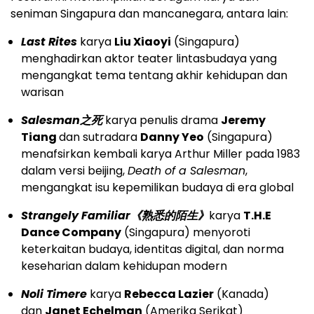
seniman Singapura dan mancanegara, antara lain:
Last Rites
karya
Liu Xiaoyi
(Singapura)
menghadirkan aktor teater lintasbudaya yang
mengangkat tema tentang akhir kehidupan dan
warisan
Salesman
之死
karya penulis drama
Jeremy
Tiang
dan sutradara
Danny Yeo
(Singapura)
menafsirkan kembali karya Arthur Miller pada 1983
dalam versi beijing,
Death of a Salesman
,
mengangkat isu kepemilikan budaya di era global
Strangely Familiar
《熟悉的陌生》
karya
T.H.E
Dance Company
(Singapura) menyoroti
keterkaitan budaya, identitas digital, dan norma
keseharian dalam kehidupan modern
Noli Timere
karya
Rebecca Lazier
(Kanada)
dan
Janet Echelman
(Amerika Serikat)