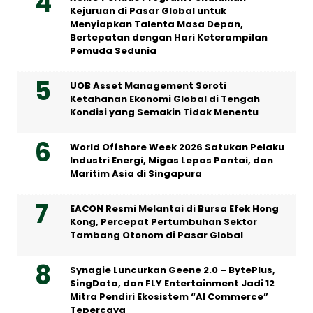
Kejuruan di Pasar Global untuk
Menyiapkan Talenta Masa Depan,
Bertepatan dengan Hari Keterampilan
Pemuda Sedunia
UOB Asset Management Soroti
Ketahanan Ekonomi Global di Tengah
Kondisi yang Semakin Tidak Menentu
World Offshore Week 2026 Satukan Pelaku
Industri Energi, Migas Lepas Pantai, dan
Maritim Asia di Singapura
EACON Resmi Melantai di Bursa Efek Hong
Kong, Percepat Pertumbuhan Sektor
Tambang Otonom di Pasar Global
Synagie Luncurkan Geene 2.0 – BytePlus,
SingData, dan FLY Entertainment Jadi 12
Mitra Pendiri Ekosistem “AI Commerce”
Tepercaya