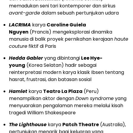
memadukan seni tari kontemporer dan sirkus
avant-garde
dalam sebuah pertunjukan udara
LACRIMA
karya
Caroline Guiela
Nguyen
(Prancis) mengeksplorasi dinamika
manusia di balik proyek pernikahan kerajaan
haute
couture
fiktif di Paris
Hedda Gabler
yang dibintangi
Lee Hye-
young
(Korea Selatan) hadir sebagai
reinterpretasi modern karya klasik Ibsen tentang
hasrat, frustrasi, dan batasan sosial
Hamlet
karya
Teatro La Plaza
(Peru)
menampilkan aktor dengan
Down syndrome
yang
menyuarakan pengalaman mereka melalui kisah
tragedi William Shakespeare
The Lighthouse
karya
Patch Theatre
(Australia),
pertunjukan menarik bagi keluarga yang