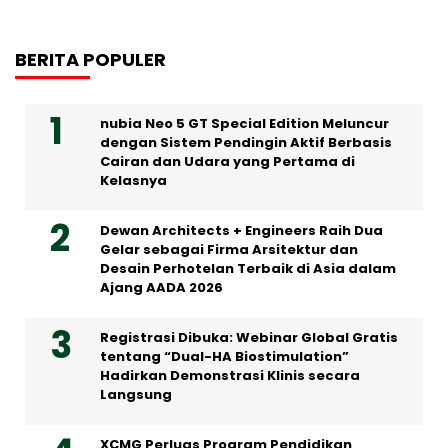
BERITA POPULER
nubia Neo 5 GT Special Edition Meluncur
dengan Sistem Pendingin Aktif Berbasis
Cairan dan Udara yang Pertama di
Kelasnya
Dewan Architects + Engineers Raih Dua
Gelar sebagai Firma Arsitektur dan
Desain Perhotelan Terbaik di Asia dalam
Ajang AADA 2026
Registrasi Dibuka: Webinar Global Gratis
tentang “Dual-HA Biostimulation”
Hadirkan Demonstrasi Klinis secara
Langsung
XCMG Perluas Program Pendidikan