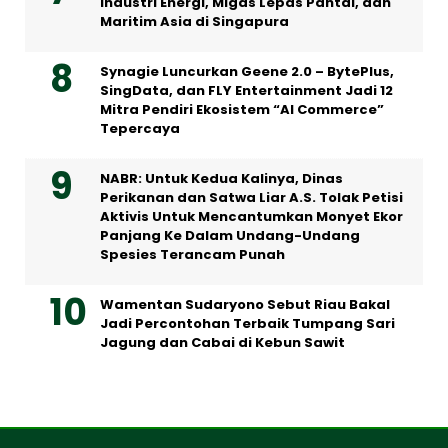
Industri Energi, Migas Lepas Pantai, dan
Maritim Asia di Singapura
Synagie Luncurkan Geene 2.0 – BytePlus,
SingData, dan FLY Entertainment Jadi 12
Mitra Pendiri Ekosistem “AI Commerce”
Tepercaya
NABR: Untuk Kedua Kalinya, Dinas
Perikanan dan Satwa Liar A.S. Tolak Petisi
Aktivis Untuk Mencantumkan Monyet Ekor
Panjang Ke Dalam Undang-Undang
Spesies Terancam Punah
Wamentan Sudaryono Sebut Riau Bakal
Jadi Percontohan Terbaik Tumpang Sari
Jagung dan Cabai di Kebun Sawit