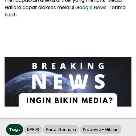
mendapatkan aneka artikel yang menarik. Media
Hallo.id dapat diakses melalui
Google News
. Terima
kasih.
Tag :
DPR RI
Partai Gerindra
Prabowo - Gibran