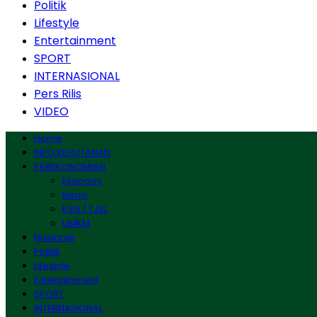
Politik
Lifestyle
Entertainment
SPORT
INTERNASIONAL
Pers Rilis
VIDEO
Home
INFO KEHUTANAN
PEREKONOMIAN
Ekonomi
Bisnis
ESG / TJSL
UMKM
Nasional
Politik
Lifestyle
Entertainment
SPORT
INTERNASIONAL