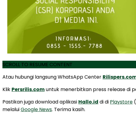
SCROLL TO RESUME CONTENT
Atau hubungi langsung WhatsApp Center
Rilispers.co
Klik
Persrilis.com
untuk menerbitkan press release di por
Pastikan juga download aplikasi
Hallo.id
di di
Playstore
(
melalui
Google News
. Terima kasih.