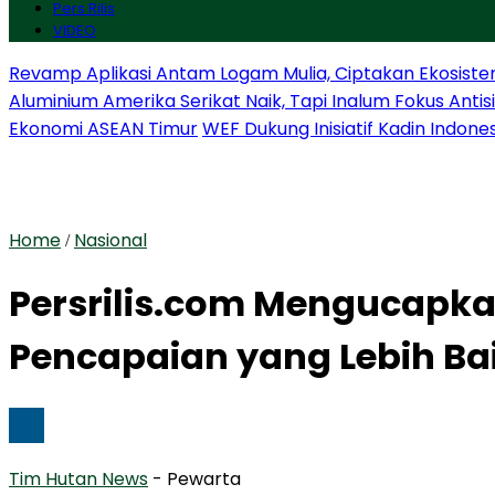
Pers Rilis
VIDEO
Revamp Aplikasi Antam Logam Mulia, Ciptakan Ekosiste
Aluminium Amerika Serikat Naik, Tapi Inalum Fokus Anti
Ekonomi ASEAN Timur
WEF Dukung Inisiatif Kadin Indone
Home
Nasional
/
Persrilis.com Mengucapkan
Pencapaian yang Lebih Bai
Tim Hutan News
- Pewarta