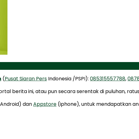
m
(
Pusat Siaran Pers
Indonesia /PSPI):
085315557788
,
087
tal berita ini, atau pun secara serentak di puluhan, ratu
Android) dan
Appstore
(iphone), untuk mendapatkan anek