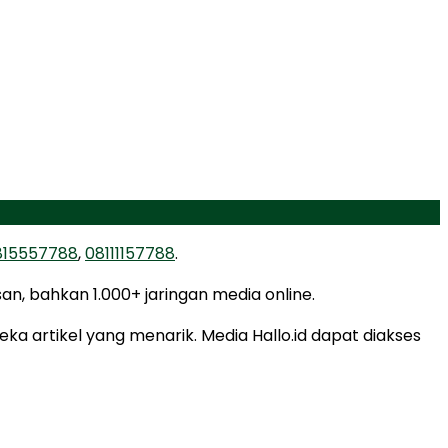
815557788
,
08111157788
.
san, bahkan 1.000+ jaringan media online.
a artikel yang menarik. Media Hallo.id dapat diakses