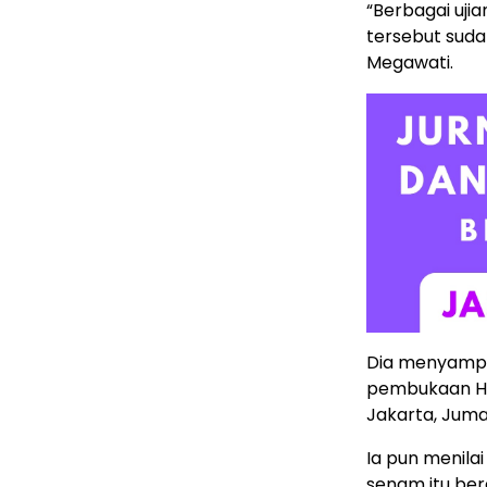
“Berbagai uji
tersebut suda
Megawati.
Dia menyampai
pembukaan HUT
Jakarta, Juma
Ia pun menilai
senam itu ber