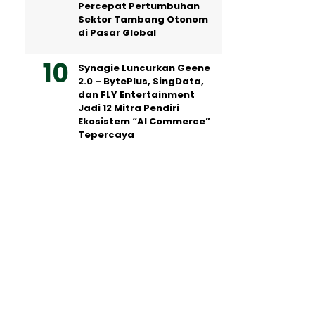
Percepat Pertumbuhan
Sektor Tambang Otonom
di Pasar Global
Synagie Luncurkan Geene
2.0 – BytePlus, SingData,
dan FLY Entertainment
Jadi 12 Mitra Pendiri
Ekosistem “AI Commerce”
Tepercaya