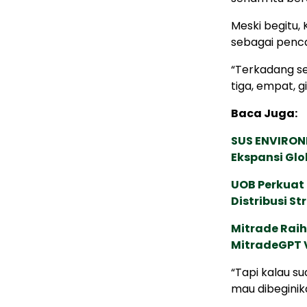
Meski begitu,
sebagai pencak
“Terkadang sen
tiga, empat, gi
Baca Juga:
SUS ENVIRONM
Ekspansi Glo
UOB Perkuat
Distribusi St
Mitrade Raih
MitradeGPT V
“Tapi kalau s
mau dibeginik