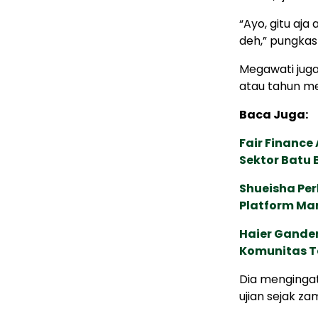
“Ayo, gitu aja
deh,” pungkas
Megawati juga 
atau tahun m
Baca Juga:
Fair Financ
Sektor Batu 
Shueisha Pe
Platform Ma
Haier Ganden
Komunitas T
Dia mengingat
ujian sejak z