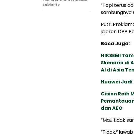
Pemerintahan Prabowo
“Tapi terus ad
Subianto
sambungnya s
Putri Proklam
jajaran DPP Pa
Baca Juga:
HIKSEMI Tam
Skenario di
AI di Asia T
Huawei Jadi
Cision Raih
Pemantauan d
dan AEO
“Mau tidak sa
“Tidak,” jawab