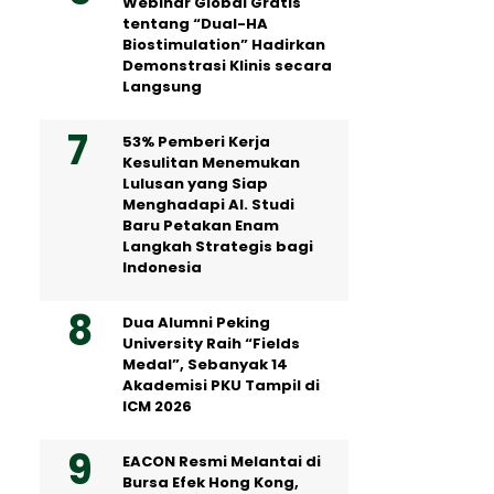
Webinar Global Gratis
tentang “Dual-HA
Biostimulation” Hadirkan
Demonstrasi Klinis secara
Langsung
53% Pemberi Kerja
Kesulitan Menemukan
Lulusan yang Siap
Menghadapi AI. Studi
Baru Petakan Enam
Langkah Strategis bagi
Indonesia
Dua Alumni Peking
University Raih “Fields
Medal”, Sebanyak 14
Akademisi PKU Tampil di
ICM 2026
EACON Resmi Melantai di
Bursa Efek Hong Kong,