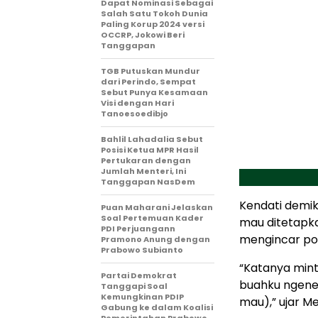
Dapat Nominasi Sebagai
Salah Satu Tokoh Dunia
Paling Korup 2024 versi
OCCRP, Jokowi Beri
Tanggapan
TGB Putuskan Mundur
dari Perindo, Sempat
Sebut Punya Kesamaan
Visi dengan Hari
Tanoesoedibjo
Bahlil Lahadalia Sebut
Posisi Ketua MPR Hasil
Pertukaran dengan
Jumlah Menteri, Ini
Tanggapan NasDem
Kendati demik
Puan Maharani Jelaskan
Soal Pertemuan Kader
mau ditetapka
PDI Perjuangann
mengincar pos
Pramono Anung dengan
Prabowo Subianto
“Katanya minta
Partai Demokrat
buahku ngene 
Tanggapi Soal
Kemungkinan PDIP
mau),” ujar M
Gabung ke dalam Koalisi