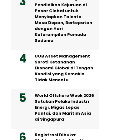
Pendidikan Kejuruan di
Pasar Global untuk
Menyiapkan Talenta
Masa Depan, Bertepatan
dengan Hari
Keterampilan Pemuda
Sedunia
UOB Asset Management
Soroti Ketahanan
Ekonomi Global di Tengah
Kondisi yang Semakin
Tidak Menentu
World Offshore Week 2026
Satukan Pelaku Industri
Energi, Migas Lepas
Pantai, dan Maritim Asia
di Singapura
Registrasi Dibuka: