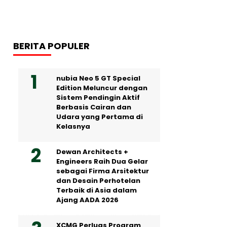
BERITA POPULER
nubia Neo 5 GT Special
Edition Meluncur dengan
Sistem Pendingin Aktif
Berbasis Cairan dan
Udara yang Pertama di
Kelasnya
Dewan Architects +
Engineers Raih Dua Gelar
sebagai Firma Arsitektur
dan Desain Perhotelan
Terbaik di Asia dalam
Ajang AADA 2026
XCMG Perluas Program