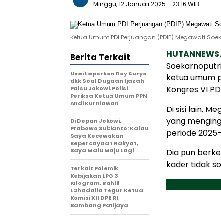
Minggu, 12 Januari 2025
- 23:16 WIB
Ketua Umum PDI Perjuangan (PDIP) Megawati Soe
HUTANNEWS
Berita Terkait
Soekarnoputri
Usai Laporkan Roy Suryo
ketua umum p
dkk Soal Dugaan Ijazah
Kongres VI PD
Palsu Jokowi, Polisi
Periksa Ketua Umum PPN
Andi Kurniawan
Di sisi lain,
yang menging
Di Depan Jokowi,
Prabowo Subianto: Kalau
periode 2025-
Saya Kecewakan
Kepercayaan Rakyat,
Saya Malu Maju Lagi
Dia pun berke
kader tidak s
Terkait Polemik
Kebijakan LPG 3
KIlogram, Bahlil
Lahadalia Tegur Ketua
Komisi XII DPR RI
Bambang Patijaya