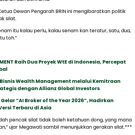
 Ketua Dewan Pengarah BRIN ini mengibaratkan politik
 silat.
am itu kalau perlu, kalau senam kan teratur, satu, dua,
tu toh.”
ENT Raih Dua Proyek WtE di Indonesia, Percepat
bal
 Bisnis Wealth Management melalui Kemitraan
rategis dengan Allianz Global Investors
 Gelar “AI Broker of the Year 2026”, Hadirkan
ersi Terbaru di Asia
udah pencak silat tidak boleh ketahuan dong, yang mana
an,” ujar Megawati sambil menunjukkan gerakan silat.***