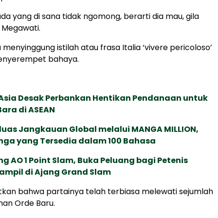
 ada yang di sana tidak ngomong, berarti dia mau, gila
 Megawati.
menyinggung istilah atau frasa Italia ‘vivere pericoloso’
enyerempet bahaya.
e Asia Desak Perbankan Hentikan Pendanaan untuk
Bara di ASEAN
rluas Jangkauan Global melalui MANGA MILLION,
nga yang Tersedia dalam 100 Bahasa
g AO 1 Point Slam, Buka Peluang bagi Petenis
ampil di Ajang Grand Slam
kan bahwa partainya telah terbiasa melewati sejumlah
aman Orde Baru.