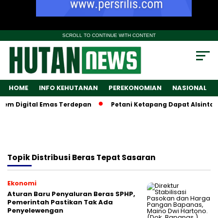
SCROLL TO CONTINUE WITH CONTENT
HOME
INFO KEHUTANAN
PEREKONOMIAN
NASIONAL
em Digital Emas Terdepan
Petani Ketapang Dapat Alsintan, 
Topik
Distribusi Beras Tepat Sasaran
Ekonomi
Aturan Baru Penyaluran Beras SPHP,
Pemerintah Pastikan Tak Ada
Penyelewengan