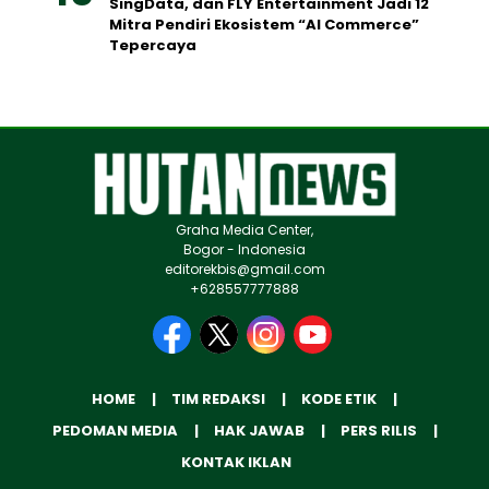
SingData, dan FLY Entertainment Jadi 12
Mitra Pendiri Ekosistem “AI Commerce”
Tepercaya
Graha Media Center,
Bogor - Indonesia
editorekbis@gmail.com
+628557777888
HOME
TIM REDAKSI
KODE ETIK
PEDOMAN MEDIA
HAK JAWAB
PERS RILIS
KONTAK IKLAN