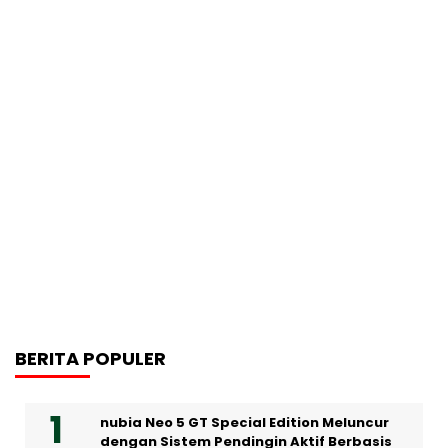
BERITA POPULER
nubia Neo 5 GT Special Edition Meluncur
dengan Sistem Pendingin Aktif Berbasis