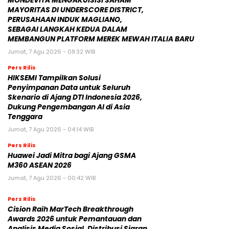
MONDEVITA MENGAKUISISI SAHAM
MAYORITAS DI UNDERSCORE DISTRICT,
PERUSAHAAN INDUK MAGLIANO,
SEBAGAI LANGKAH KEDUA DALAM
MEMBANGUN PLATFORM MEREK MEWAH ITALIA BARU
Jumat, 7 Agu 2026 - 09:32 WIB
Pers Rilis
HIKSEMI Tampilkan Solusi
Penyimpanan Data untuk Seluruh
Skenario di Ajang DTI Indonesia 2026,
Dukung Pengembangan AI di Asia
Tenggara
Jumat, 7 Agu 2026 - 04:14 WIB
Pers Rilis
Huawei Jadi Mitra bagi Ajang GSMA
M360 ASEAN 2026
Jumat, 7 Agu 2026 - 00:42 WIB
Pers Rilis
Cision Raih MarTech Breakthrough
Awards 2026 untuk Pemantauan dan
Analisis Media Sosial, Distribusi Siaran