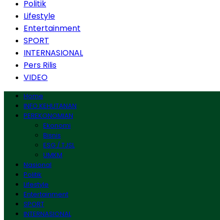
Politik
Lifestyle
Entertainment
SPORT
INTERNASIONAL
Pers Rilis
VIDEO
Home
INFO KEHUTANAN
PEREKONOMIAN
Ekonomi
Bisnis
ESG / TJSL
UMKM
Nasional
Politik
Lifestyle
Entertainment
SPORT
INTERNASIONAL