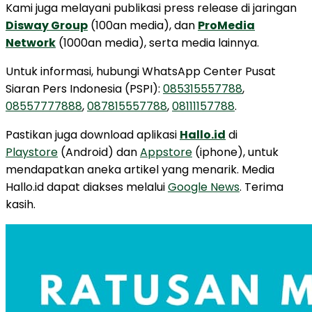
Kami juga melayani publikasi press release di jaringan
Disway Group
(100an media), dan
ProMedia
Network
(1000an media), serta media lainnya.
Untuk informasi, hubungi WhatsApp Center Pusat
Siaran Pers Indonesia (PSPI):
085315557788
,
08557777888
,
087815557788
,
08111157788
.
Pastikan juga download aplikasi
Hallo.id
di
Playstore
(Android) dan
Appstore
(iphone), untuk
mendapatkan aneka artikel yang menarik. Media
Hallo.id dapat diakses melalui
Google News
. Terima
kasih.