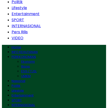
Politik
Lifestyle
Entertainment
SPORT
INTERNASIONAL
Pers Rilis
VIDEO
Home
INFO KEHUTANAN
PEREKONOMIAN
Ekonomi
Bisnis
ESG / TJSL
UMKM
Nasional
Politik
Lifestyle
Entertainment
SPORT
INTERNASIONAL