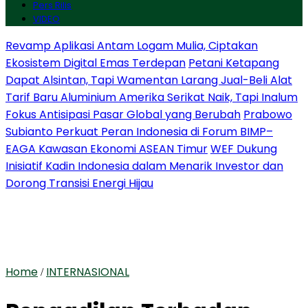
Pers Rilis
VIDEO
Revamp Aplikasi Antam Logam Mulia, Ciptakan
Ekosistem Digital Emas Terdepan
Petani Ketapang
Dapat Alsintan, Tapi Wamentan Larang Jual-Beli Alat
Tarif Baru Aluminium Amerika Serikat Naik, Tapi Inalum
Fokus Antisipasi Pasar Global yang Berubah
Prabowo
Subianto Perkuat Peran Indonesia di Forum BIMP–
EAGA Kawasan Ekonomi ASEAN Timur
WEF Dukung
Inisiatif Kadin Indonesia dalam Menarik Investor dan
Dorong Transisi Energi Hijau
Home
INTERNASIONAL
/