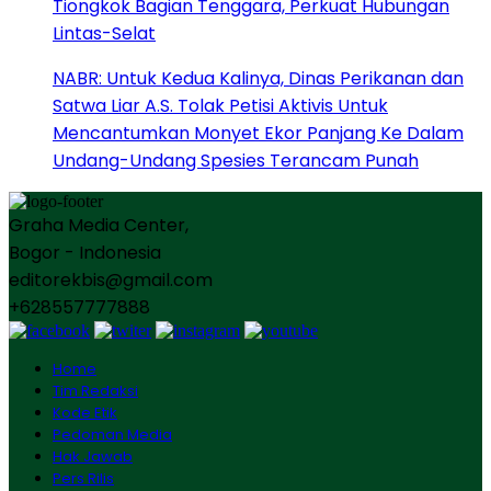
Tiongkok Bagian Tenggara, Perkuat Hubungan
Lintas-Selat
NABR: Untuk Kedua Kalinya, Dinas Perikanan dan
Satwa Liar A.S. Tolak Petisi Aktivis Untuk
Mencantumkan Monyet Ekor Panjang Ke Dalam
Undang-Undang Spesies Terancam Punah
Graha Media Center,
Bogor - Indonesia
editorekbis@gmail.com
+628557777888
Home
Tim Redaksi
Kode Etik
Pedoman Media
Hak Jawab
Pers Rilis