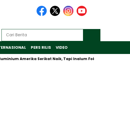
TERNASIONAL
PERS RILIS
VIDEO
nium Amerika Serikat Naik, Tapi Inalum Fokus Antisipasi Pasar G