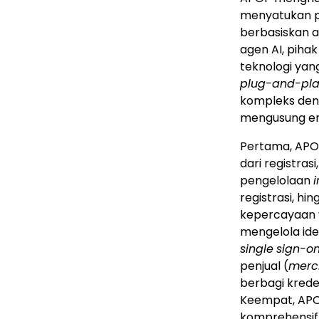
menyatukan p
berbasiskan a
agen AI, pihak
teknologi yang
plug-and-pl
kompleks den
mengusung em
Pertama, APOP
dari registras
pengelolaan
i
registrasi, 
kepercayaan 
mengelola ide
single
sign-o
penjual (
merc
berbagi krede
Keempat, APO
komprehensif,