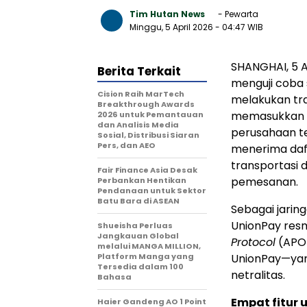
Tim Hutan News
- Pewarta
Minggu, 5 April 2026
- 04:47 WIB
SHANGHAI, 5 A
Berita Terkait
menguji coba 
Cision Raih MarTech
melakukan tra
Breakthrough Awards
memasukkan de
2026 untuk Pemantauan
dan Analisis Media
perusahaan te
Sosial, Distribusi Siaran
Pers, dan AEO
menerima dafta
transportasi 
Fair Finance Asia Desak
pemesanan.
Perbankan Hentikan
Pendanaan untuk Sektor
Batu Bara di ASEAN
Sebagai jarin
UnionPay res
Shueisha Perluas
Jangkauan Global
Protocol
(APOP
melalui MANGA MILLION,
Platform Manga yang
UnionPay—yan
Tersedia dalam 100
netralitas.
Bahasa
Empat fitur
Haier Gandeng AO 1 Point