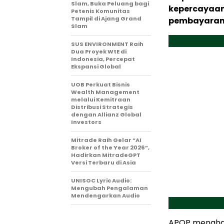
Slam, Buka Peluang bagi
kepercayaan 
Petenis Komunitas
Tampil di Ajang Grand
pembayaran 
Slam
SUS ENVIRONMENT Raih
Dua Proyek WtE di
Indonesia, Percepat
Ekspansi Global
UOB Perkuat Bisnis
Wealth Management
melalui Kemitraan
Distribusi Strategis
dengan Allianz Global
Investors
Mitrade Raih Gelar “AI
Broker of the Year 2026”,
Hadirkan MitradeGPT
Versi Terbaru di Asia
UNISOC Lyric Audio:
Mengubah Pengalaman
Mendengarkan Audio
APOP menghad