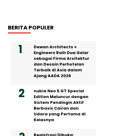
BERITA POPULER
Dewan Architects +
Engineers Raih Dua Gelar
sebagai Firma Arsitektur
dan Desain Perhotelan
Terbaik di Asia dalam
Ajang AADA 2026
nubia Neo 5 GT Special
Edition Meluncur dengan
Sistem Pendingin Aktif
Berbasis Cairan dan
Udara yang Pertama di
Kelasnya
Registrasi Dibuka: