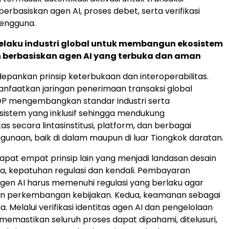
rbasiskan agen AI, proses debet, serta verifikasi
pengguna.
pelaku industri global untuk membangun ekosistem
berbasiskan agen AI yang terbuka dan aman
ankan prinsip keterbukaan dan interoperabilitas.
faatkan jaringan penerimaan transaksi global
OP mengembangkan standar industri serta
istem yang inklusif sehingga mendukung
tas secara lintasinstitusi, platform, dan berbagai
gunaan, baik di dalam maupun di luar Tiongkok daratan.
rdapat empat prinsip lain yang menjadi landasan desain
, kepatuhan regulasi dan kendali. Pembayaran
gen AI harus memenuhi regulasi yang berlaku agar
an perkembangan kebijakan. Kedua, keamanan sebagai
a. Melalui verifikasi identitas agen AI dan pengelolaan
 memastikan seluruh proses dapat dipahami, ditelusuri,