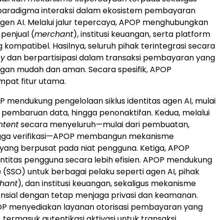
aradigma interaksi dalam ekosistem pembayaran
gen AI. Melalui jalur tepercaya, APOP menghubungkan
 penjual (
merchant
), institusi keuangan, serta platform
 kompatibel. Hasilnya, seluruh pihak terintegrasi secara
ay
dan berpartisipasi dalam transaksi pembayaran yang
gan mudah dan aman. Secara spesifik, APOP
pat fitur utama.
 mendukung pengelolaan siklus identitas agen AI, mulai
i, pembaruan data, hingga penonaktifan. Kedua, melalui
ntent
secara menyeluruh—mulai dari pembuatan,
hingga verifikasi—APOP membangun mekanisme
yang berpusat pada niat pengguna. Ketiga, APOP
ntitas pengguna secara lebih efisien. APOP mendukung
n
(SSO) untuk berbagai pelaku seperti agen AI, pihak
hant
), dan institusi keuangan, sekaligus mekanisme
nsial dengan tetap menjaga privasi dan keamanan.
P menyediakan layanan otorisasi pembayaran yang
 termasuk autentikasi aktivasi untuk transaksi