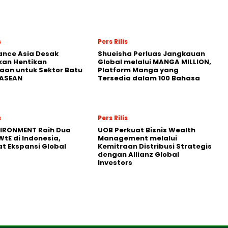
s
Pers Rilis
nance Asia Desak
Shueisha Perluas Jangkauan
kan Hentikan
Global melalui MANGA MILLION,
an untuk Sektor Batu
Platform Manga yang
 ASEAN
Tersedia dalam 100 Bahasa
s
Pers Rilis
VIRONMENT Raih Dua
UOB Perkuat Bisnis Wealth
WtE di Indonesia,
Management melalui
t Ekspansi Global
Kemitraan Distribusi Strategis
dengan Allianz Global
Investors