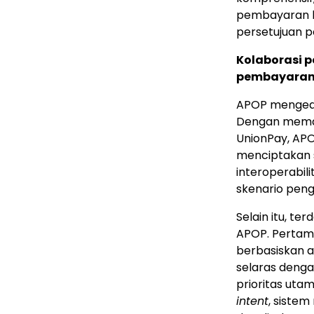
pembayaran be
persetujuan 
Kolaborasi 
pembayaran 
APOP mengedep
Dengan meman
UnionPay, AP
menciptakan s
interoperabili
skenario peng
Selain itu, te
APOP. Pertama
berbasiskan a
selaras deng
prioritas utam
intent
, sistem