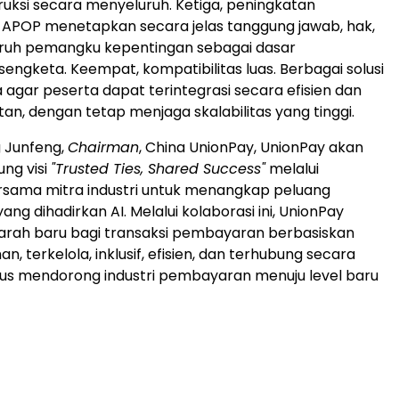
ruksi secara menyeluruh. Ketiga, peningkatan
 APOP menetapkan secara jelas tanggung jawab, hak,
luruh pemangku kepentingan sebagai dasar
sengketa. Keempat, kompatibilitas luas. Berbagai solusi
a agar peserta dapat terintegrasi secara efisien dan
n, dengan tetap menjaga skalabilitas yang tinggi.
 Junfeng,
Chairman
, China UnionPay, UnionPay akan
ng visi
"Trusted Ties, Shared Success"
melalui
rsama mitra industri untuk menangkap peluang
ang dihadirkan AI. Melalui kolaborasi ini, UnionPay
rah baru bagi transaksi pembayaran berbasiskan
, terkelola, inklusif, efisien, dan terhubung secara
igus mendorong industri pembayaran menuju level baru