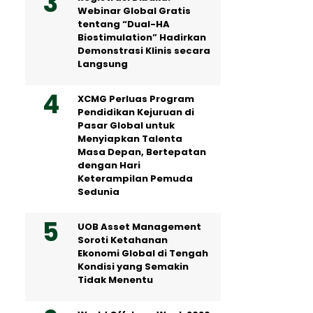
Webinar Global Gratis
tentang “Dual-HA
Biostimulation” Hadirkan
Demonstrasi Klinis secara
Langsung
XCMG Perluas Program
Pendidikan Kejuruan di
Pasar Global untuk
Menyiapkan Talenta
Masa Depan, Bertepatan
dengan Hari
Keterampilan Pemuda
Sedunia
UOB Asset Management
Soroti Ketahanan
Ekonomi Global di Tengah
Kondisi yang Semakin
Tidak Menentu