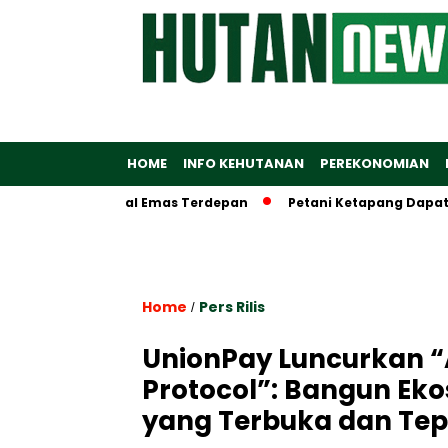
HOME
INFO KEHUTANAN
PEREKONOMIAN
kosistem Digital Emas Terdepan
Petani Ketapang Dapat Alsi
Home
Pers Rilis
/
UnionPay Luncurkan 
Protocol”: Bangun Ek
yang Terbuka dan Te