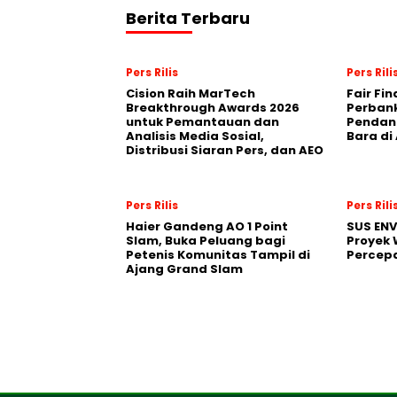
Berita Terbaru
Pers Rilis
Pers Rili
Cision Raih MarTech
Fair Fi
Breakthrough Awards 2026
Perban
untuk Pemantauan dan
Pendana
Analisis Media Sosial,
Bara di
Distribusi Siaran Pers, dan AEO
Pers Rilis
Pers Rili
Haier Gandeng AO 1 Point
SUS EN
Slam, Buka Peluang bagi
Proyek 
Petenis Komunitas Tampil di
Percepa
Ajang Grand Slam