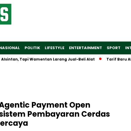
NASIONAL
POLITIK
LIFESTYLE
ENTERTAINMENT
SPORT
IN
ntan, Tapi Wamentan Larang Jual-Beli Alat
Tarif Baru Alumi
“Agentic Payment Open
osistem Pembayaran Cerdas
percaya