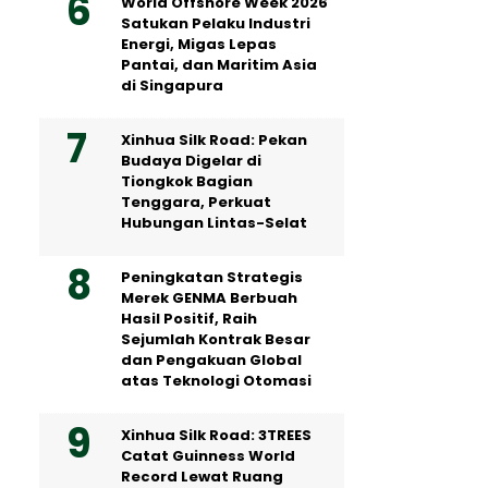
World Offshore Week 2026
Satukan Pelaku Industri
Energi, Migas Lepas
Pantai, dan Maritim Asia
di Singapura
Xinhua Silk Road: Pekan
Budaya Digelar di
Tiongkok Bagian
Tenggara, Perkuat
Hubungan Lintas-Selat
Peningkatan Strategis
Merek GENMA Berbuah
Hasil Positif, Raih
Sejumlah Kontrak Besar
dan Pengakuan Global
atas Teknologi Otomasi
Xinhua Silk Road: 3TREES
Catat Guinness World
Record Lewat Ruang