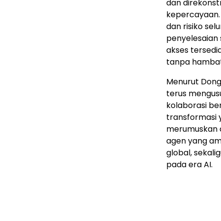
dan direkonst
kepercayaan.
dan risiko se
penyelesaian 
akses tersedi
tanpa hambata
Menurut Dong
terus mengusu
kolaborasi be
transformasi y
merumuskan a
agen yang aman
global, sekal
pada era AI.