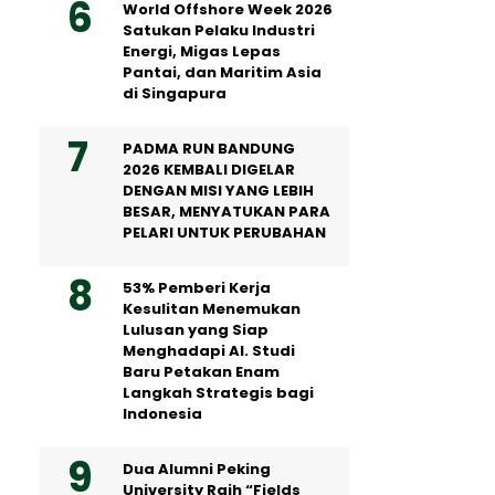
World Offshore Week 2026
Satukan Pelaku Industri
Energi, Migas Lepas
Pantai, dan Maritim Asia
di Singapura
PADMA RUN BANDUNG
2026 KEMBALI DIGELAR
DENGAN MISI YANG LEBIH
BESAR, MENYATUKAN PARA
PELARI UNTUK PERUBAHAN
53% Pemberi Kerja
Kesulitan Menemukan
Lulusan yang Siap
Menghadapi AI. Studi
Baru Petakan Enam
Langkah Strategis bagi
Indonesia
Dua Alumni Peking
University Raih “Fields