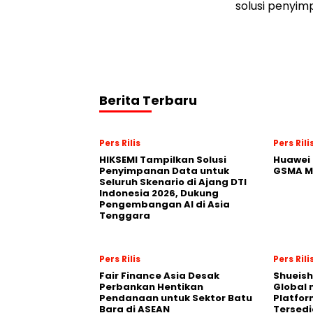
solusi penyim
Berita Terbaru
Pers Rilis
Pers Rili
HIKSEMI Tampilkan Solusi
Huawei 
Penyimpanan Data untuk
GSMA M
Seluruh Skenario di Ajang DTI
Indonesia 2026, Dukung
Pengembangan AI di Asia
Tenggara
Pers Rilis
Pers Rili
Fair Finance Asia Desak
Shueish
Perbankan Hentikan
Global 
Pendanaan untuk Sektor Batu
Platfo
Bara di ASEAN
Tersedi