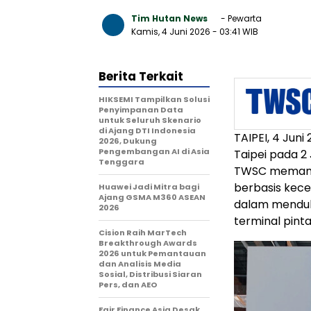
Tim Hutan News
- Pewarta
Kamis, 4 Juni 2026
- 03:41 WIB
Berita Terkait
HIKSEMI Tampilkan Solusi
Penyimpanan Data
untuk Seluruh Skenario
di Ajang DTI Indonesia
TAIPEI, 4 Jun
2026, Dukung
Pengembangan AI di Asia
Taipei pada 2
Tenggara
TWSC memamer
berbasis kece
Huawei Jadi Mitra bagi
Ajang GSMA M360 ASEAN
dalam menduk
2026
terminal pinta
Cision Raih MarTech
Breakthrough Awards
2026 untuk Pemantauan
dan Analisis Media
Sosial, Distribusi Siaran
Pers, dan AEO
Fair Finance Asia Desak