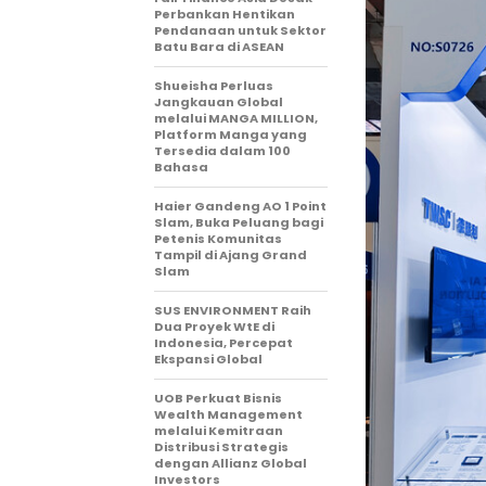
Perbankan Hentikan
Pendanaan untuk Sektor
Batu Bara di ASEAN
Shueisha Perluas
Jangkauan Global
melalui MANGA MILLION,
Platform Manga yang
Tersedia dalam 100
Bahasa
Haier Gandeng AO 1 Point
Slam, Buka Peluang bagi
Petenis Komunitas
Tampil di Ajang Grand
Slam
SUS ENVIRONMENT Raih
Dua Proyek WtE di
Indonesia, Percepat
Ekspansi Global
UOB Perkuat Bisnis
Wealth Management
melalui Kemitraan
Distribusi Strategis
dengan Allianz Global
Investors