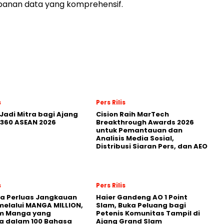
panan data yang komprehensif.
s
Pers Rilis
Jadi Mitra bagi Ajang
Cision Raih MarTech
360 ASEAN 2026
Breakthrough Awards 2026
untuk Pemantauan dan
Analisis Media Sosial,
Distribusi Siaran Pers, dan AEO
s
Pers Rilis
a Perluas Jangkauan
Haier Gandeng AO 1 Point
melalui MANGA MILLION,
Slam, Buka Peluang bagi
rm Manga yang
Petenis Komunitas Tampil di
a dalam 100 Bahasa
Ajang Grand Slam