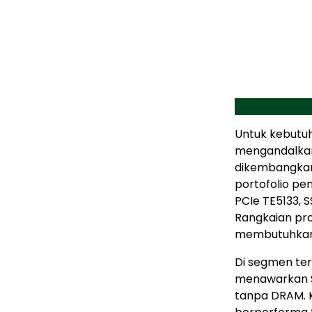
Untuk kebutu
mengandalkan
dikembangkan
portofolio p
PCIe TE5133, 
Rangkaian pro
membutuhkan a
Di segmen ter
menawarkan S
tanpa DRAM. 