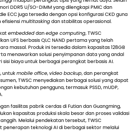
inggi maupun perangkat tipis yang hemat daya. Selain
emori DDR5 U/SO-DIMM yang dilengkapi PMIC dan
die ECC juga tersedia dengan opsi konfigurasi CKD guna
efisiensi
multitasking
dan stabilitas operasional.
kat
embedded
dan
edge computing
, TWSC
an UFS berbasis QLC NAND pertama yang telah
cara massal. Produk ini tersedia dalam kapasitas 128GB
erta menawarkan solusi penyimpanan data yang andal
ri sisi biaya untuk berbagai perangkat berbasis AI.
, untuk
mobile office
,
video backup
, dan perangkat
onsumen, TWSC menyediakan berbagai solusi yang dapat
dengan kebutuhan pengguna, termasuk PSSD, mUDP,
A.
an fasilitas pabrik cerdas di Futian dan Guangming,
n kapasitas produksi skala besar dan proses validasi
anggih. Melalui pendekatan tersebut, TWSC
enerapan teknologi AI di berbagai sektor melalui