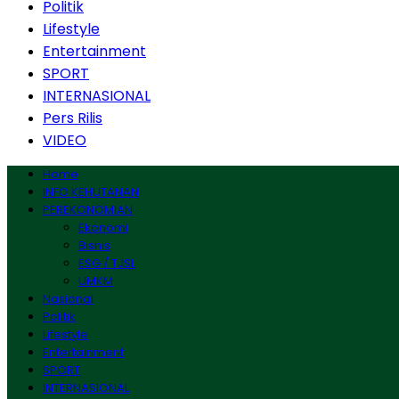
Politik
Lifestyle
Entertainment
SPORT
INTERNASIONAL
Pers Rilis
VIDEO
Home
INFO KEHUTANAN
PEREKONOMIAN
Ekonomi
Bisnis
ESG / TJSL
UMKM
Nasional
Politik
Lifestyle
Entertainment
SPORT
INTERNASIONAL