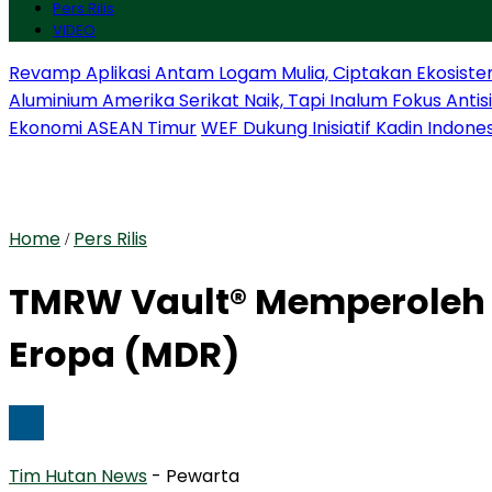
Pers Rilis
VIDEO
Revamp Aplikasi Antam Logam Mulia, Ciptakan Ekosiste
Aluminium Amerika Serikat Naik, Tapi Inalum Fokus Anti
Ekonomi ASEAN Timur
WEF Dukung Inisiatif Kadin Indone
Home
Pers Rilis
/
TMRW Vault® Memperoleh S
Eropa (MDR)
Tim Hutan News
- Pewarta