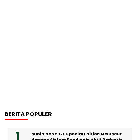
BERITA POPULER
nubia Neo 5 GT Special Edition Meluncur
dengan Sistem Pendingin Aktif Berbasis