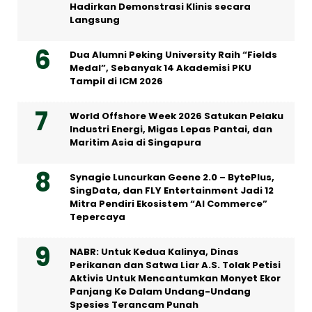
Hadirkan Demonstrasi Klinis secara
Langsung
Dua Alumni Peking University Raih “Fields
Medal”, Sebanyak 14 Akademisi PKU
Tampil di ICM 2026
World Offshore Week 2026 Satukan Pelaku
Industri Energi, Migas Lepas Pantai, dan
Maritim Asia di Singapura
Synagie Luncurkan Geene 2.0 – BytePlus,
SingData, dan FLY Entertainment Jadi 12
Mitra Pendiri Ekosistem “AI Commerce”
Tepercaya
NABR: Untuk Kedua Kalinya, Dinas
Perikanan dan Satwa Liar A.S. Tolak Petisi
Aktivis Untuk Mencantumkan Monyet Ekor
Panjang Ke Dalam Undang-Undang
Spesies Terancam Punah