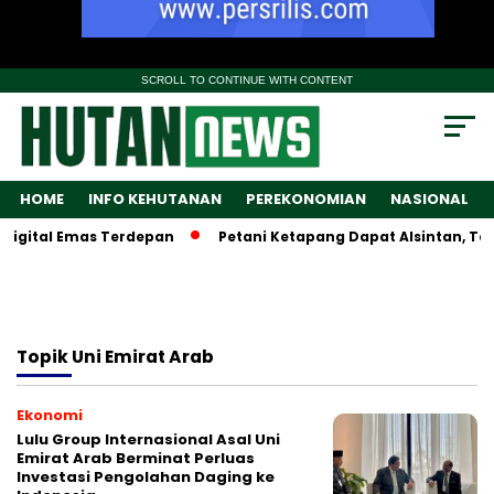
SCROLL TO CONTINUE WITH CONTENT
HOME
INFO KEHUTANAN
PEREKONOMIAN
NASIONAL
igital Emas Terdepan
Petani Ketapang Dapat Alsintan, Tapi
Topik
Uni Emirat Arab
Ekonomi
Lulu Group Internasional Asal Uni
Emirat Arab Berminat Perluas
Investasi Pengolahan Daging ke