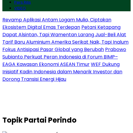
Pers Rilis
VIDEO
Revamp Aplikasi Antam Logam Mulia, Ciptakan
Ekosistem Digital Emas Terdepan
Petani Ketapang
Dapat Alsintan, Tapi Wamentan Larang Jual-Beli Alat
Tarif Baru Aluminium Amerika Serikat Naik, Tapi Inalum
Fokus Antisipasi Pasar Global yang Berubah
Prabowo
Subianto Perkuat Peran Indonesia di Forum BIMP–
EAGA Kawasan Ekonomi ASEAN Timur
WEF Dukung
Inisiatif Kadin Indonesia dalam Menarik Investor dan
Dorong Transisi Energi Hijau
Topik
Partai Perindo