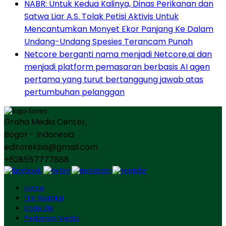
NABR: Untuk Kedua Kalinya, Dinas Perikanan dan
Satwa Liar A.S. Tolak Petisi Aktivis Untuk
Mencantumkan Monyet Ekor Panjang Ke Dalam
Undang-Undang Spesies Terancam Punah
Netcore berganti nama menjadi Netcore.ai dan
menjadi platform pemasaran berbasis AI agen
pertama yang turut bertanggung jawab atas
pertumbuhan pelanggan
Graha Media Center,
Bogor - Indonesia
editorekbis@gmail.com
+628557777888
Home
Tim Redaksi
Kode Etik
Pedoman Media