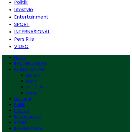
Politik
Lifestyle
Entertainment
SPORT
INTERNASIONAL
Pers Rilis
VIDEO
Home
INFO KEHUTANAN
PEREKONOMIAN
Ekonomi
Bisnis
ESG / TJSL
UMKM
Nasional
Politik
Lifestyle
Entertainment
SPORT
INTERNASIONAL