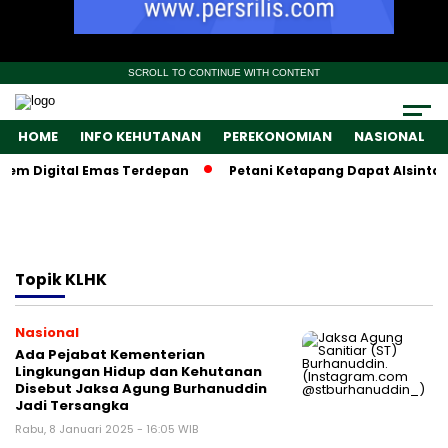
SCROLL TO CONTINUE WITH CONTENT
HOME
INFO KEHUTANAN
PEREKONOMIAN
NASIONAL
tem Digital Emas Terdepan
Petani Ketapang Dapat Alsintan,
Topik
KLHK
Nasional
Ada Pejabat Kementerian
Lingkungan Hidup dan Kehutanan
Disebut Jaksa Agung Burhanuddin
Jadi Tersangka
Rabu, 8 Januari 2025 - 16:05 WIB