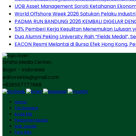
UOB Asset Management Soroti Ketahanan Ekonomi 
World Offshore Week 2026 Satukan Pelaku Industri E
PADMA RUN BANDUNG 2026 KEMBALI DIGELAR DENG
53% Pemberi Kerja Kesulitan Menemukan Lulusan ya
Dua Alumni Peking University Raih “Fields Medal”, 
EACON Resmi Melantai di Bursa Efek Hong Kong, 
Graha Media Center,
Bogor - Indonesia
editorekbis@gmail.com
+628557777888
Home
Tim Redaksi
Kode Etik
Pedoman Media
Hak Jawab
Pers Rilis