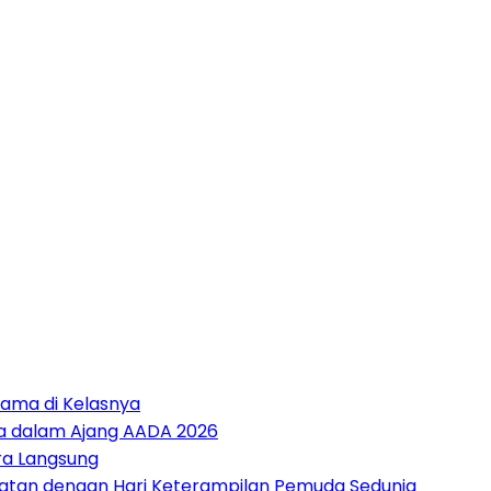
tama di Kelasnya
sia dalam Ajang AADA 2026
ara Langsung
patan dengan Hari Keterampilan Pemuda Sedunia