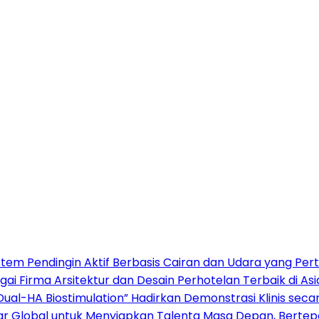
stem Pendingin Aktif Berbasis Cairan dan Udara yang Per
gai Firma Arsitektur dan Desain Perhotelan Terbaik di A
“Dual-HA Biostimulation” Hadirkan Demonstrasi Klinis sec
sar Global untuk Menyiapkan Talenta Masa Depan, Berte