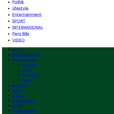
Politik
Lifestyle
Entertainment
SPORT
INTERNASIONAL
Pers Rilis
VIDEO
Home
INFO KEHUTANAN
PEREKONOMIAN
Ekonomi
Bisnis
ESG / TJSL
UMKM
Nasional
Politik
Lifestyle
Entertainment
SPORT
INTERNASIONAL