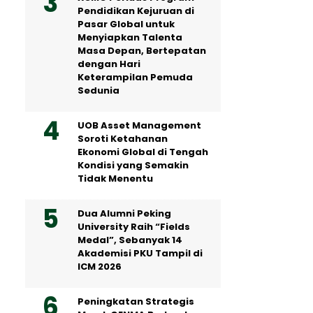
Pendidikan Kejuruan di
Pasar Global untuk
Menyiapkan Talenta
Masa Depan, Bertepatan
dengan Hari
Keterampilan Pemuda
Sedunia
UOB Asset Management
Soroti Ketahanan
Ekonomi Global di Tengah
Kondisi yang Semakin
Tidak Menentu
Dua Alumni Peking
University Raih “Fields
Medal”, Sebanyak 14
Akademisi PKU Tampil di
ICM 2026
Peningkatan Strategis