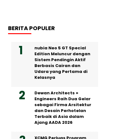
BERITA POPULER
nubia Neo 5 GT Special
Edition Meluncur dengan
Sistem Pendingin Aktif
Berbasis Cairan dan
Udara yang Pertama di
Kelasnya
Dewan Architects +
Engineers Raih Dua Gelar
sebagai Firma Arsitektur
dan Desain Perhotelan
Terbaik di Asia dalam
Ajang AADA 2026
XCMG Perluas Program