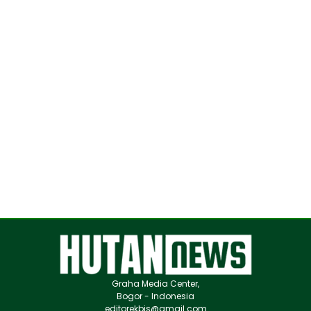
Graha Media Center,
Bogor - Indonesia
editorekbis@gmail.com