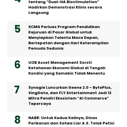
tentang “Dual-HA Biostimulation”
Hadirkan Demonstrasi Klinis secara
Langsung
XCMG Perluas Program Pendidikan
Kejuruan di Pasar Global untuk
Menyiapkan Talenta Masa Depan,
Bertepatan dengan Hari Keterampilan
Pemuda Sedunia
UOB Asset Management Soroti
Ketahanan Ekonomi Global di Tengah
Kondisi yang Semakin Tidak Menentu
Synagie Luncurkan Geene 2.0 – BytePlus,
SingData, dan FLY Entertainment Jadi 12
Mitra Pendiri Ekosistem “AI Commerce”
Tepercaya
NABR: Untuk Kedua Kalinya, Dinas
Perikanan dan Satwa Liar A.S. Tolak Petisi