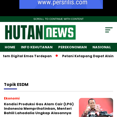
SCROLL TO CONTINUE WITH CONTENT
HOME
INFO KEHUTANAN
PEREKONOMIAN
NASIONAL
tem Digital Emas Terdepan
Petani Ketapang Dapat Alsintan
Topik
ESDM
Ekonomi
Kondisi Produksi Gas Alam Cair (LPG)
Indonesia Memprihatinkan, Menteri
Bahlil Lahadalia Ungkap Alasannya