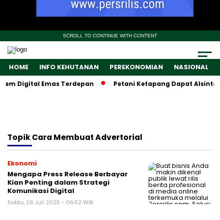
SCROLL TO CONTINUE WITH CONTENT
HOME
INFO KEHUTANAN
PEREKONOMIAN
NASIONAL
tem Digital Emas Terdepan
Petani Ketapang Dapat Alsintan,
Topik
Cara Membuat Advertorial
Ekonomi
Mengapa Press Release Berbayar
Kian Penting dalam Strategi
Komunikasi Digital
Sabtu, 26 Juli 2025 - 06:52 WIB