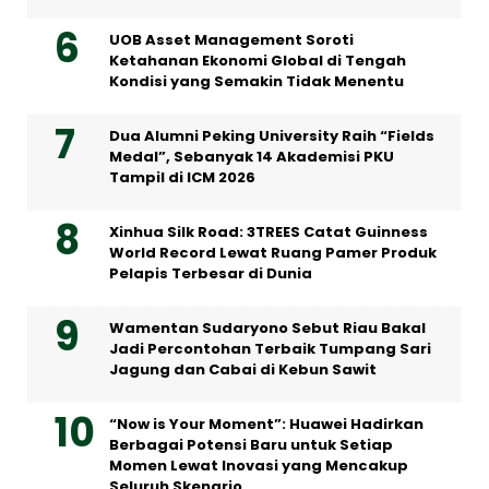
UOB Asset Management Soroti
Ketahanan Ekonomi Global di Tengah
Kondisi yang Semakin Tidak Menentu
Dua Alumni Peking University Raih “Fields
Medal”, Sebanyak 14 Akademisi PKU
Tampil di ICM 2026
Xinhua Silk Road: 3TREES Catat Guinness
World Record Lewat Ruang Pamer Produk
Pelapis Terbesar di Dunia
Wamentan Sudaryono Sebut Riau Bakal
Jadi Percontohan Terbaik Tumpang Sari
Jagung dan Cabai di Kebun Sawit
“Now is Your Moment”: Huawei Hadirkan
Berbagai Potensi Baru untuk Setiap
Momen Lewat Inovasi yang Mencakup
Seluruh Skenario