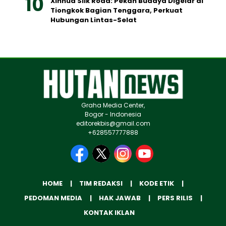
Xinhua Silk Road: Pekan Budaya Digelar di
Tiongkok Bagian Tenggara, Perkuat
Hubungan Lintas-Selat
Graha Media Center,
Bogor - Indonesia
editorekbis@gmail.com
+628557777888
HOME
TIM REDAKSI
KODE ETIK
PEDOMAN MEDIA
HAK JAWAB
PERS RILIS
KONTAK IKLAN