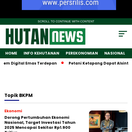
SCROLL TO CONTINUE WITH CONTENT
HOME
INFO KEHUTANAN
PEREKONOMIAN
NASIONAL
tem Digital Emas Terdepan
Petani Ketapang Dapat Alsintan,
Topik
BKPM
Ekonomi
Dorong Pertumbuhan Ekonomi
Nasional, Target Investasi Tahun
2025 Mencapai Sekitar Rp1.900