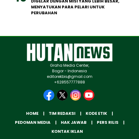
DIGELAR DENGAN MISI YANG LEBIH BESAR,
MENYATUKAN PARA PELARI UNTUK
PERUBAHAN
Graha Media Center,
Bogor - Indonesia
editorekbis@gmail.com
+628557777888
HOME
TIM REDAKSI
KODE ETIK
PEDOMAN MEDIA
HAK JAWAB
PERS RILIS
KONTAK IKLAN