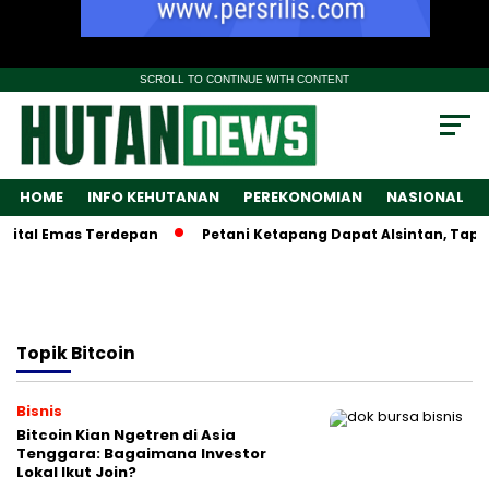
SCROLL TO CONTINUE WITH CONTENT
HOME
INFO KEHUTANAN
PEREKONOMIAN
NASIONAL
ital Emas Terdepan
Petani Ketapang Dapat Alsintan, Tapi W
Topik
Bitcoin
Bisnis
Bitcoin Kian Ngetren di Asia
Tenggara: Bagaimana Investor
Lokal Ikut Join?