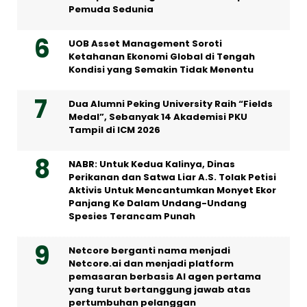
Pemuda Sedunia
UOB Asset Management Soroti
Ketahanan Ekonomi Global di Tengah
Kondisi yang Semakin Tidak Menentu
Dua Alumni Peking University Raih “Fields
Medal”, Sebanyak 14 Akademisi PKU
Tampil di ICM 2026
NABR: Untuk Kedua Kalinya, Dinas
Perikanan dan Satwa Liar A.S. Tolak Petisi
Aktivis Untuk Mencantumkan Monyet Ekor
Panjang Ke Dalam Undang-Undang
Spesies Terancam Punah
Netcore berganti nama menjadi
Netcore.ai dan menjadi platform
pemasaran berbasis AI agen pertama
yang turut bertanggung jawab atas
pertumbuhan pelanggan