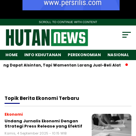
SCROLL TO CONTINUE WITH CONTENT
HOME
INFO KEHUTANAN
PEREKONOMIAN
NASIONAL
ng Dapat Alsintan, Tapi Wamentan Larang Jual-Beli Alat
Tar
Topik
Berita Ekonomi Terbaru
Ekonomi
Undang Jurnalis Ekonomi Dengan
Strategi Press Release yang Efektif
Kamis, 4 September 2025 - 10:15 WIB