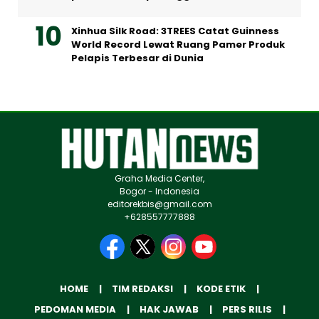
Xinhua Silk Road: 3TREES Catat Guinness
World Record Lewat Ruang Pamer Produk
Pelapis Terbesar di Dunia
Graha Media Center,
Bogor - Indonesia
editorekbis@gmail.com
+628557777888
HOME
TIM REDAKSI
KODE ETIK
PEDOMAN MEDIA
HAK JAWAB
PERS RILIS