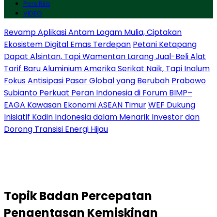
Pers Rilis
VIDEO
Revamp Aplikasi Antam Logam Mulia, Ciptakan
Ekosistem Digital Emas Terdepan
Petani Ketapang
Dapat Alsintan, Tapi Wamentan Larang Jual-Beli Alat
Tarif Baru Aluminium Amerika Serikat Naik, Tapi Inalum
Fokus Antisipasi Pasar Global yang Berubah
Prabowo
Subianto Perkuat Peran Indonesia di Forum BIMP–
EAGA Kawasan Ekonomi ASEAN Timur
WEF Dukung
Inisiatif Kadin Indonesia dalam Menarik Investor dan
Dorong Transisi Energi Hijau
Topik
Badan Percepatan
Pengentasan Kemiskinan