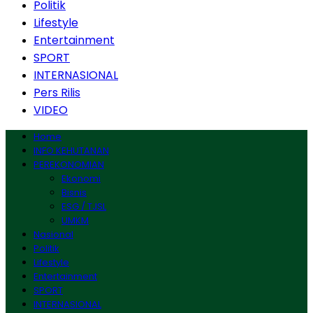
Politik
Lifestyle
Entertainment
SPORT
INTERNASIONAL
Pers Rilis
VIDEO
Home
INFO KEHUTANAN
PEREKONOMIAN
Ekonomi
Bisnis
ESG / TJSL
UMKM
Nasional
Politik
Lifestyle
Entertainment
SPORT
INTERNASIONAL