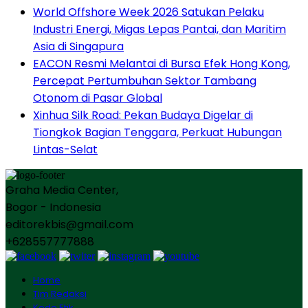
World Offshore Week 2026 Satukan Pelaku
Industri Energi, Migas Lepas Pantai, dan Maritim
Asia di Singapura
EACON Resmi Melantai di Bursa Efek Hong Kong,
Percepat Pertumbuhan Sektor Tambang
Otonom di Pasar Global
Xinhua Silk Road: Pekan Budaya Digelar di
Tiongkok Bagian Tenggara, Perkuat Hubungan
Lintas-Selat
Graha Media Center,
Bogor - Indonesia
editorekbis@gmail.com
+628557777888
Home
Tim Redaksi
Kode Etik