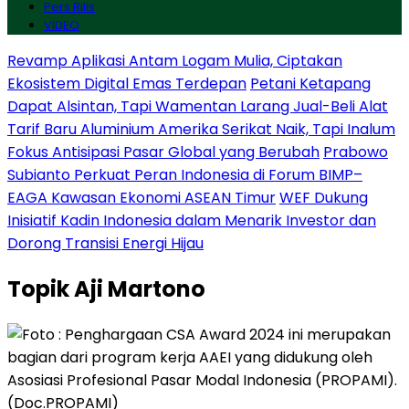
Pers Rilis
VIDEO
Revamp Aplikasi Antam Logam Mulia, Ciptakan
Ekosistem Digital Emas Terdepan
Petani Ketapang
Dapat Alsintan, Tapi Wamentan Larang Jual-Beli Alat
Tarif Baru Aluminium Amerika Serikat Naik, Tapi Inalum
Fokus Antisipasi Pasar Global yang Berubah
Prabowo
Subianto Perkuat Peran Indonesia di Forum BIMP–
EAGA Kawasan Ekonomi ASEAN Timur
WEF Dukung
Inisiatif Kadin Indonesia dalam Menarik Investor dan
Dorong Transisi Energi Hijau
Topik
Aji Martono