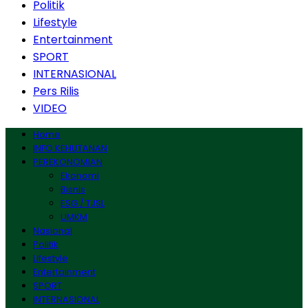
Politik
Lifestyle
Entertainment
SPORT
INTERNASIONAL
Pers Rilis
VIDEO
Home
INFO KEHUTANAN
PEREKONOMIAN
Ekonomi
Bisnis
ESG / TJSL
UMKM
Nasional
Politik
Lifestyle
Entertainment
SPORT
INTERNASIONAL