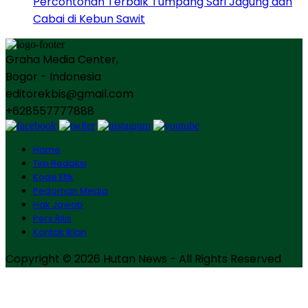
Percontohan Terbaik Tumpang Sari Jagung dan
Cabai di Kebun Sawit
Graha Media Center,
Bogor - Indonesia
editorekbis@gmail.com
+628557777888
Home
Tim Redaksi
Kode Etik
Pedoman Media
Hak Jawab
Pers Rilis
Kontak Iklan
Copyright © 2026 Hutan News - All Rights Reserved