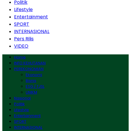
Politik
Lifestyle
Entertainment
SPORT
INTERNASIONAL
Pers Rilis
VIDEO
Home
INFO KEHUTANAN
PEREKONOMIAN
Ekonomi
Bisnis
ESG / TJSL
UMKM
Nasional
Politik
Lifestyle
Entertainment
SPORT
INTERNASIONAL