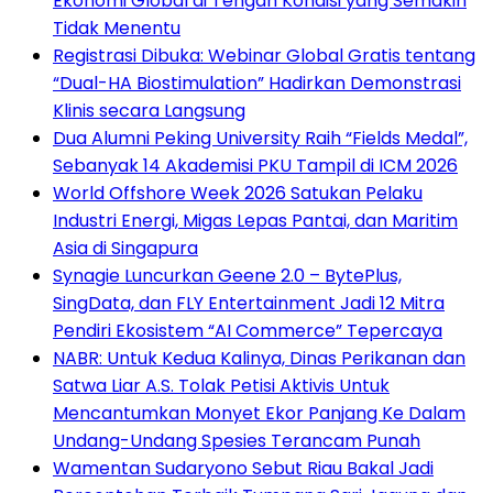
Ekonomi Global di Tengah Kondisi yang Semakin
Tidak Menentu
Registrasi Dibuka: Webinar Global Gratis tentang
“Dual-HA Biostimulation” Hadirkan Demonstrasi
Klinis secara Langsung
Dua Alumni Peking University Raih “Fields Medal”,
Sebanyak 14 Akademisi PKU Tampil di ICM 2026
World Offshore Week 2026 Satukan Pelaku
Industri Energi, Migas Lepas Pantai, dan Maritim
Asia di Singapura
Synagie Luncurkan Geene 2.0 – BytePlus,
SingData, dan FLY Entertainment Jadi 12 Mitra
Pendiri Ekosistem “AI Commerce” Tepercaya
NABR: Untuk Kedua Kalinya, Dinas Perikanan dan
Satwa Liar A.S. Tolak Petisi Aktivis Untuk
Mencantumkan Monyet Ekor Panjang Ke Dalam
Undang-Undang Spesies Terancam Punah
Wamentan Sudaryono Sebut Riau Bakal Jadi