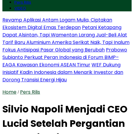
Pers Rilis
VIDEO
Revamp Aplikasi Antam Logam Mulia, Ciptakan
Ekosistem Digital Emas Terdepan
Petani Ketapang
Dapat Alsintan, Tapi Wamentan Larang Jual-Beli Alat
Tarif Baru Aluminium Amerika Serikat Naik, Tapi Inalum
Fokus Antisipasi Pasar Global yang Berubah
Prabowo
Subianto Perkuat Peran Indonesia di Forum BIMP–
EAGA Kawasan Ekonomi ASEAN Timur
WEF Dukung
Inisiatif Kadin Indonesia dalam Menarik Investor dan
Dorong Transisi Energi Hijau
Home
Pers Rilis
/
Silvio Napoli Menjadi CEO
Lucid Setelah Pergantian