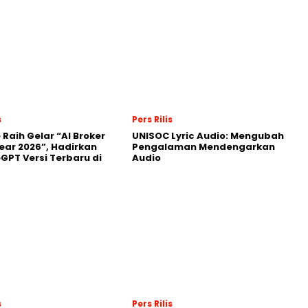
s
Pers Rilis
 Raih Gelar “AI Broker
UNISOC Lyric Audio: Mengubah
Year 2026”, Hadirkan
Pengalaman Mendengarkan
GPT Versi Terbaru di
Audio
s
Pers Rilis