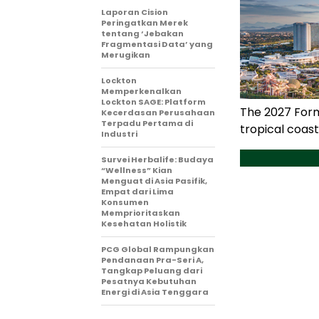
Laporan Cision
Peringatkan Merek
tentang ‘Jebakan
Fragmentasi Data’ yang
Merugikan
Lockton
Memperkenalkan
Lockton SAGE: Platform
The 2027 Formul
Kecerdasan Perusahaan
Terpadu Pertama di
tropical coast
Industri
Survei Herbalife: Budaya
“Wellness” Kian
Menguat di Asia Pasifik,
Empat dari Lima
Konsumen
Memprioritaskan
Kesehatan Holistik
PCG Global Rampungkan
Pendanaan Pra-Seri A,
Tangkap Peluang dari
Pesatnya Kebutuhan
Energi di Asia Tenggara