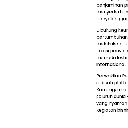
penjaminan pro
menyederhana
penyelenggara
Didukung keun
pertumbuhan p
melakukan tran
lokasi penyel
menjadi desti
internasional.
Perwakilan P
sebuah platfo
Kami juga me
seluruh dunia
yang nyaman un
kegiatan bisnis