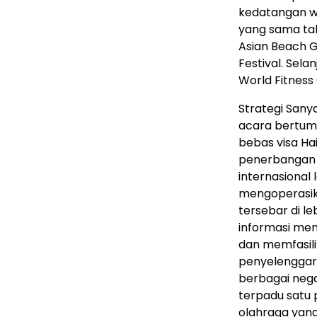
kedatangan wi
yang sama ta
Asian Beach G
Festival. Sela
World Fitness
Strategi San
acara bertump
bebas visa Ha
penerbangan 
internasional 
mengoperasika
tersebar di l
informasi men
dan memfasil
penyelenggara
berbagai nega
terpadu satu 
olahraga yan