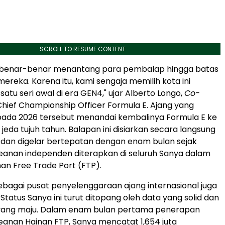
SCROLL TO RESUME CONTENT
ya benar-benar menantang para pembalap hingga batas
eka. Karena itu, kami sengaja memilih kota ini
satu seri awal di era GEN4," ujar Alberto Longo,
Co-
hief Championship Officer Formula E. Ajang yang
pada 2026 tersebut menandai kembalinya Formula E ke
jeda tujuh tahun. Balapan ini disiarkan secara langsung
 dan digelar bertepatan dengan enam bulan sejak
eanan independen diterapkan di seluruh Sanya dalam
an Free Trade Port (FTP).
sebagai pusat penyelenggaraan ajang internasional juga
Status Sanya ini turut ditopang oleh data yang solid dan
r yang maju. Dalam enam bulan pertama penerapan
anan Hainan FTP, Sanya mencatat 1,654 juta