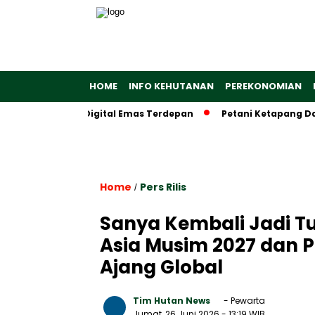
HOME
INFO KEHUTANAN
PEREKONOMIAN
 Ekosistem Digital Emas Terdepan
Petani Ketapang Dapat A
Home
Pers Rilis
/
Sanya Kembali Jadi T
Asia Musim 2027 dan P
Ajang Global
Tim Hutan News
- Pewarta
Jumat, 26 Juni 2026
- 13:19 WIB