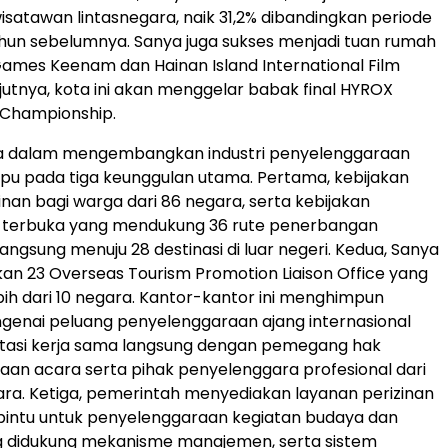
satawan lintasnegara, naik 31,2% dibandingkan periode
hun sebelumnya. Sanya juga sukses menjadi tuan rumah
ames Keenam dan Hainan Island International Film
njutnya, kota ini akan menggelar babak final HYROX
 Championship.
ya dalam mengembangkan industri penyelenggaraan
u pada tiga keunggulan utama. Pertama, kebijakan
inan bagi warga dari 86 negara, serta kebijakan
terbuka yang mendukung 36 rute penerbangan
langsung menuju 28 destinasi di luar negeri. Kedua, Sanya
n 23 Overseas Tourism Promotion Liaison Office yang
ebih dari 10 negara. Kantor-kantor ini menghimpun
genai peluang penyelenggaraan ajang internasional
itasi kerja sama langsung dengan pemegang hak
an acara serta pihak penyelenggara profesional dari
ra. Ketiga, pemerintah menyediakan layanan perizinan
pintu untuk penyelenggaraan kegiatan budaya dan
g didukung mekanisme manajemen, serta sistem