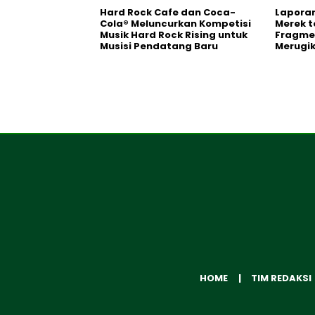
Hard Rock Cafe dan Coca-
Laporan
Cola® Meluncurkan Kompetisi
Merek t
Musik Hard Rock Rising untuk
Fragmen
Musisi Pendatang Baru
Merugi
HOME
TIM REDAKSI