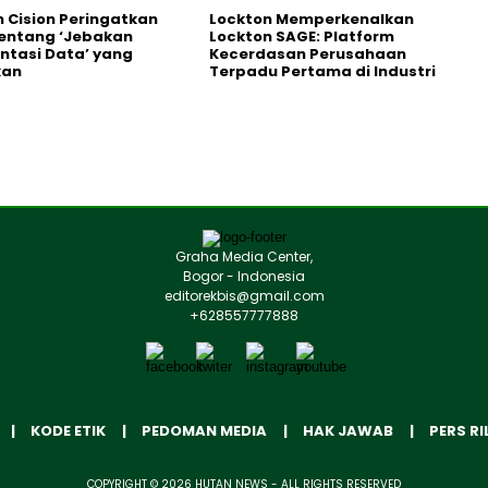
 Cision Peringatkan
Lockton Memperkenalkan
entang ‘Jebakan
Lockton SAGE: Platform
tasi Data’ yang
Kecerdasan Perusahaan
kan
Terpadu Pertama di Industri
Graha Media Center,
Bogor - Indonesia
editorekbis@gmail.com
+628557777888
KODE ETIK
PEDOMAN MEDIA
HAK JAWAB
PERS RI
COPYRIGHT © 2026 HUTAN NEWS - ALL RIGHTS RESERVED