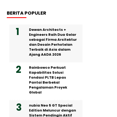
BERITA POPULER
Dewan Architects +
Engineers Raih Dua Gelar
sebagai Firma Arsitektur
dan Desain Perhotelan
Terbaik di Asia dalam
Ajang AADA 2026
Rainbowco Perkuat
Kapabilitas Solusi
Fondasi PLTB Lepas
Pantai Berbekal
Pengalaman Proyek
Global
nubia Neo 5 GT Special
Edition Meluncur dengan
Sistem Pendingin Aktif