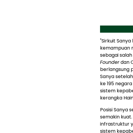
"Sirkuit San
kemampuan mer
sebagai salah 
Founder
dan C
berlangsung 
Sanya setelah 
ke 195 negara
sistem kepab
kerangka Hain
Posisi Sanya 
semakin kuat. 
infrastruktu
sistem kepabe