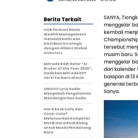
SANYA, Tiongk
Berita Terkait
menggelar bal
UOB Perkuat Bisnis
kembali menja
Wealth Management
Championship 
melalui Kemitraan
Distribusi Strategis
tersebut menj
dengan Allianz Global
Investors
musim baru. S
menggelar bal
Mitrade Raih Gelar “AI
dari kalender
Broker of the Year 2026”,
Hadirkan MitradeGPT
balapan di 13 
Versi Terbaru di Asia
generasi terba
UNISOC Lyric Audio:
Sanya.
Mengubah Pengalaman
Mendengarkan Audio
Hard Rock Cafe dan
Coca-Cola®
Meluncurkan Kompetisi
Musik Hard Rock Rising
untuk Musisi Pendatang
Baru