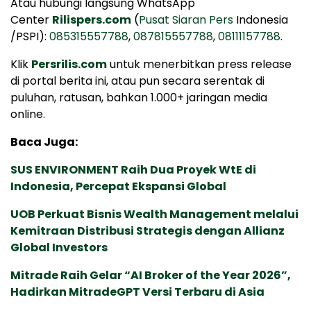
Atau hubungi langsung WhatsApp
Center
Rilispers.com
(
Pusat Siaran Pers
Indonesia
/PSPI):
085315557788
,
087815557788
,
08111157788
.
Klik
Persrilis.com
untuk menerbitkan press release
di portal berita ini, atau pun secara serentak di
puluhan, ratusan, bahkan 1.000+ jaringan media
online.
Baca Juga:
SUS ENVIRONMENT Raih Dua Proyek WtE di
Indonesia, Percepat Ekspansi Global
UOB Perkuat Bisnis Wealth Management melalui
Kemitraan Distribusi Strategis dengan Allianz
Global Investors
Mitrade Raih Gelar “AI Broker of the Year 2026”,
Hadirkan MitradeGPT Versi Terbaru di Asia