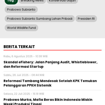
Tag :
Breaking News
Konservasi Gajah
Prabowo Subianto
Prabowo Subianto Sumbang Lahan Pribadi
Presiden RI
World Wildlife Fund
BERITA TERKAIT
Rabu, 6 Agustus 2025 - 10:38 WIB
Skandal eFishery: Jalan Panjang Audit, Whistleblower,
dan Reformasi Startup
Sabtu, 26 Juli 2025 - 08:44 WIB
Reformasi Tambang Mendesak Setelah KPK Temukan
Pelanggaran PPKH Sistemik
Selasa, 22 Juli 2025 - 15:19 WIB
Prabowo Murka, Mafia Beras Bikin Indonesia Miskin
Meski Produksi Tinggi