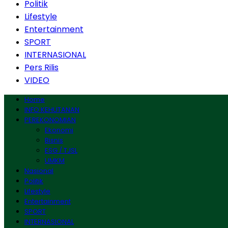
Politik
Lifestyle
Entertainment
SPORT
INTERNASIONAL
Pers Rilis
VIDEO
Home
INFO KEHUTANAN
PEREKONOMIAN
Ekonomi
Bisnis
ESG / TJSL
UMKM
Nasional
Politik
Lifestyle
Entertainment
SPORT
INTERNASIONAL