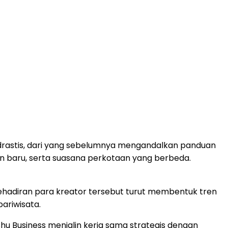
h drastis, dari yang sebelumnya mengandalkan panduan
an baru, serta suasana perkotaan yang berbeda.
t. Kehadiran para kreator tersebut turut membentuk tren
ariwisata.
hu Business menjalin kerja sama strategis dengan