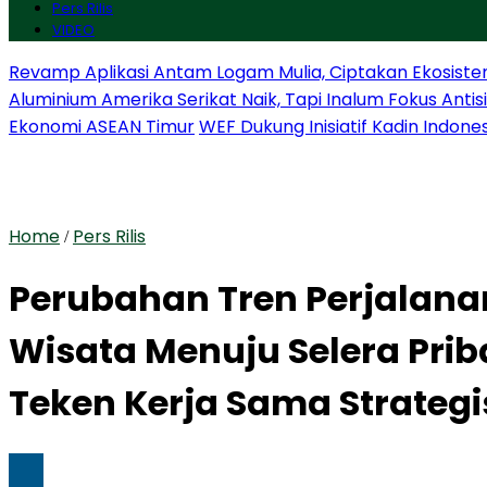
Pers Rilis
VIDEO
Revamp Aplikasi Antam Logam Mulia, Ciptakan Ekosiste
Aluminium Amerika Serikat Naik, Tapi Inalum Fokus Anti
Ekonomi ASEAN Timur
WEF Dukung Inisiatif Kadin Indone
Home
Pers Rilis
/
Perubahan Tren Perjalanan
Wisata Menuju Selera Pri
Teken Kerja Sama Strategi