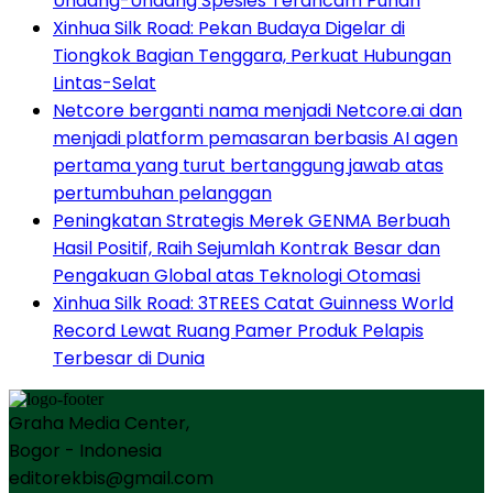
Undang-Undang Spesies Terancam Punah
Xinhua Silk Road: Pekan Budaya Digelar di
Tiongkok Bagian Tenggara, Perkuat Hubungan
Lintas-Selat
Netcore berganti nama menjadi Netcore.ai dan
menjadi platform pemasaran berbasis AI agen
pertama yang turut bertanggung jawab atas
pertumbuhan pelanggan
Peningkatan Strategis Merek GENMA Berbuah
Hasil Positif, Raih Sejumlah Kontrak Besar dan
Pengakuan Global atas Teknologi Otomasi
Xinhua Silk Road: 3TREES Catat Guinness World
Record Lewat Ruang Pamer Produk Pelapis
Terbesar di Dunia
Graha Media Center,
Bogor - Indonesia
editorekbis@gmail.com