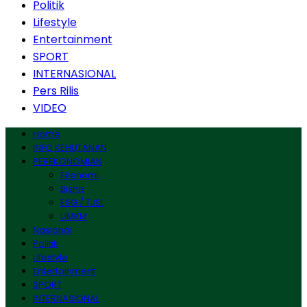
Politik
Lifestyle
Entertainment
SPORT
INTERNASIONAL
Pers Rilis
VIDEO
Home
INFO KEHUTANAN
PEREKONOMIAN
Ekonomi
Bisnis
ESG / TJSL
UMKM
Nasional
Politik
Lifestyle
Entertainment
SPORT
INTERNASIONAL