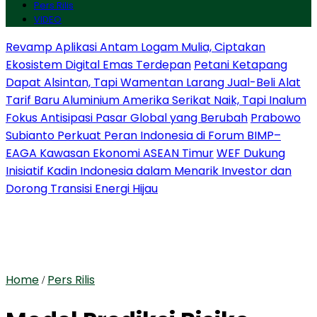
Pers Rilis
VIDEO
Revamp Aplikasi Antam Logam Mulia, Ciptakan
Ekosistem Digital Emas Terdepan
Petani Ketapang
Dapat Alsintan, Tapi Wamentan Larang Jual-Beli Alat
Tarif Baru Aluminium Amerika Serikat Naik, Tapi Inalum
Fokus Antisipasi Pasar Global yang Berubah
Prabowo
Subianto Perkuat Peran Indonesia di Forum BIMP–
EAGA Kawasan Ekonomi ASEAN Timur
WEF Dukung
Inisiatif Kadin Indonesia dalam Menarik Investor dan
Dorong Transisi Energi Hijau
Home
Pers Rilis
/