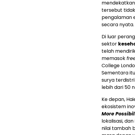
mendekatkan 
tersebut tida
pengalaman e
secara nyata.
Di luar peran
sektor
keseh
telah mendirik
memasok
fre
College Londo
Sementara itu
surya terdistr
lebih dari 50 
Ke depan, Ha
ekosistem inov
More Possibil
lokalisasi, da
nilai tambah 