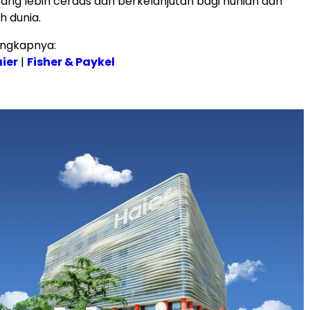
ng lebih cerdas dan berkelanjutan bagi hunian dan
uh dunia.
engkapnya:
ier
|
Fisher & Paykel