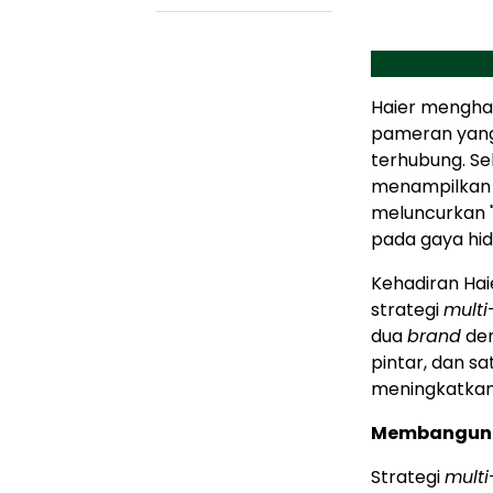
Haier mengha
pameran yang
terhubung. S
menampilkan 
meluncurkan "
pada gaya hid
Kehadiran Hai
strategi
multi
dua
brand
den
pintar, dan s
meningkatkan
Membangun e
Strategi
mult