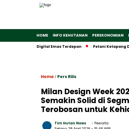
HOME
INFO KEHUTANAN
PEREKONOMIAN
 Ekosistem Digital Emas Terdepan
Petani Ketapang Dapat A
Home
Pers Rilis
/
Milan Design Week 202
Semakin Solid di Seg
Terobosan untuk Kehi
Tim Hutan News
- Pewarta
Selasa, 28 April 2026
- 15:46 WIB