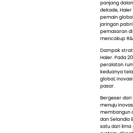
panjang dala
dekade, Haier
pemain globa
jaringan pabr
pemasaran di
mencakup R&D
Dampak strateg
Haier. Pada 2
peralatan rum
keduanya tela
global, inova
pasar.
Bergeser dari
menuju inova
membangun dif
dan Selandia 
satu dari li