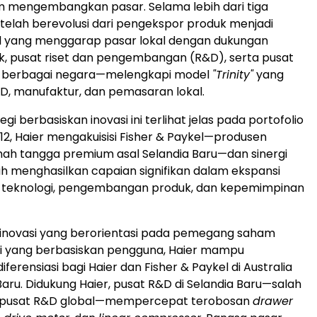
m mengembangkan pasar. Selama lebih dari tiga
 telah berevolusi dari pengekspor produk menjadi
l yang menggarap pasar lokal dengan dukungan
ik, pusat riset dan pengembangan (R&D), serta pusat
 berbagai negara—melengkapi model
"Trinity"
yang
, manufaktur, dan pemasaran lokal.
i berbasiskan inovasi ini terlihat jelas pada portofolio
012, Haier mengakuisisi Fisher & Paykel—produsen
ah tangga premium asal Selandia Baru—dan sinergi
h menghasilkan capaian signifikan dalam ekspansi
si teknologi, pengembangan produk, dan kepemimpinan
 inovasi yang berorientasi pada pemegang saham
si yang berbasiskan pengguna, Haier mampu
erensiasi bagi Haier dan Fisher & Paykel di Australia
Baru. Didukung Haier, pusat R&D di Selandia Baru—salah
ma pusat R&D global—mempercepat terobosan
drawer