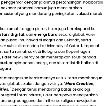
penggemar dengan jalannya pertandingan. Kolaborasi
k sekadar promosi, namun juga menciptakan
mosional yang mendorong peningkatan valuasi merek
gkat rumah tangga pintar, Haier juga berekspansi ke
atan
,
digital
, dan
energi baru
secara global. Haier
an pusat ilmu hayati di Inggris dan Belanda, serta
ezer
suhu ultrarendah ke University of Oxford, Imperial
n, serta rumah sakit di Bologna dan Kopenhagen.
, Haier New Energy telah menerapkan solusi tenaga
ibusi, penyimpanan energi, dan sistem listrik balkon di
negara.
ier menegaskan komitmennya untuk terus membangun
asi global, sejalan dengan visinya:
"More Creation,
ities.
"
Dengan terus mendorong batas teknologi,
n integrasi lintas industri, Haier berupaya menciptakan
baru bagi pengguna dan mitra, sekaligus mewujudkan