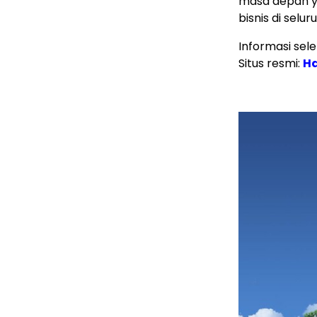
masa depan ya
bisnis di selur
Informasi sel
Situs resmi:
Ha