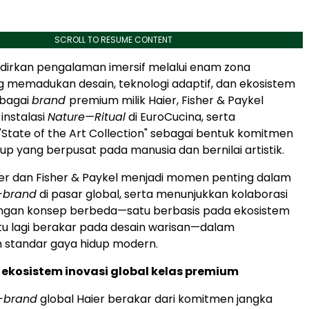
SCROLL TO RESUME CONTENT
dirkan pengalaman imersif melalui enam zona
 memadukan desain, teknologi adaptif, dan ekosistem
ebagai
brand
premium milik Haier, Fisher & Paykel
instalasi
Nature—Ritual
di EuroCucina, serta
State of the Art Collection" sebagai bentuk komitmen
up yang berpusat pada manusia dan bernilai artistik.
er dan Fisher & Paykel menjadi momen penting dalam
-brand
di pasar global, serta menunjukkan kolaborasi
gan konsep berbeda—satu berbasis pada ekosistem
atu lagi berakar pada desain warisan—dalam
 standar gaya hidup modern.
kosistem inovasi global kelas premium
i-brand
global Haier berakar dari komitmen jangka