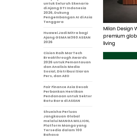
untuk Seluruh Skenario
di Ajang DTI Indonesia
2026, Dukung
Pengembangan AI di Asia
Tenggara
Milan Design 
Huawei Jadi Mitra bagi
premium glob
Ajang GSMA M360 ASEAN
2026
living
Cision Raih MarTech
Breakthrough Awards
2026 untuk Pemantauan
dan Analisis Media
Sosial, Distribusi Siaran
Pers, dan AEO
Fair Finance Asia Desak
Perbankan Hentikan
Pendanaan untuk Sektor
Batu Bara di ASEAN
Shueisha Perluas
Jangkauan Global
melalui MANGA MILLION,
Platform Manga yang
Tersedia dalam 100
Bahasa