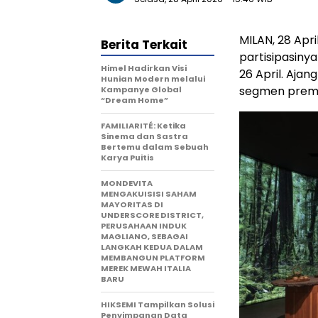
MILAN, 28 Apr
Berita Terkait
partisipasiny
Himel Hadirkan Visi
26 April. Ajan
Hunian Modern melalui
segmen premiu
Kampanye Global
“Dream Home”
FAMILIARITÉ: Ketika
Sinema dan Sastra
Bertemu dalam Sebuah
Karya Puitis
MONDEVITA
MENGAKUISISI SAHAM
MAYORITAS DI
UNDERSCORE DISTRICT,
PERUSAHAAN INDUK
MAGLIANO, SEBAGAI
LANGKAH KEDUA DALAM
MEMBANGUN PLATFORM
MEREK MEWAH ITALIA
BARU
HIKSEMI Tampilkan Solusi
Penyimpanan Data