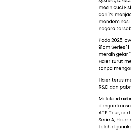
system
,
direc
mesin cuci Fis
dari 1% menjad
mendominasi p
negara terseb
Pada 2025, ov
91cm Series 11
meraih gelar "
Haier turut m
tanpa mengor
Haier terus m
R&D dan pabri
Melalui
strat
dengan konsum
ATP Tour, sert
Serie A, Hai
telah digunak