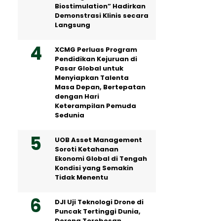
Biostimulation” Hadirkan
Demonstrasi Klinis secara
Langsung
XCMG Perluas Program
Pendidikan Kejuruan di
Pasar Global untuk
Menyiapkan Talenta
Masa Depan, Bertepatan
dengan Hari
Keterampilan Pemuda
Sedunia
UOB Asset Management
Soroti Ketahanan
Ekonomi Global di Tengah
Kondisi yang Semakin
Tidak Menentu
DJI Uji Teknologi Drone di
Puncak Tertinggi Dunia,
Dorong Terobosan