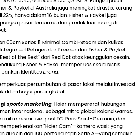
t drive motor
, dan
linear compressor
. Pangsa pasar
her & Paykel di Australia juga meningkat drastis, kurang
i 22%, hanya dalam 18 bulan. Fisher & Paykel juga
angsa pasar lemari es dan produk luar ruang di
ut.
en 60cm Series 11 Minimal Combi-Steam dan kulkas
 Integrated Refrigerator Freezer dari Fisher & Paykel
Best of the Best" dari Red Dot atas keunggulan desain.
endukung Fisher & Paykel memperluas skala bisnis
bankan identitas
brand
.
emperkuat pertumbuhan di pasar lokal melalui investasi
k di berbagai pasar global.
egi
sports marketing
, Haier mempererat hubungan
en internasional. Sebagai mitra global Roland Garros,
a mitra resmi Liverpool FC, Paris Saint-Germain, dan
er memperkenalkan "Haier Cam"—kamera wasit yang
an di lebih dari 100 pertandingan Serie A—yang semakin