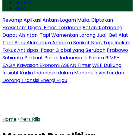
Pers Rilis
VIDEO
Revamp Aplikasi Antam Logam Mulia, Ciptakan
Ekosistem Digital Emas Terdepan
Petani Ketapang
Dapat Alsintan, Tapi Wamentan Larang Jual-Beli Alat
Tarif Baru Aluminium Amerika Serikat Naik, Tapi Inalum
Fokus Antisipasi Pasar Global yang Berubah
Prabowo
Subianto Perkuat Peran Indonesia di Forum BIMP–
EAGA Kawasan Ekonomi ASEAN Timur
WEF Dukung
Inisiatif Kadin Indonesia dalam Menarik Investor dan
Dorong Transisi Energi Hijau
Home
Pers Rilis
/