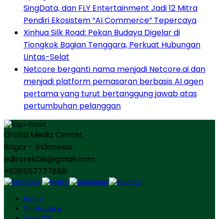
SingData, dan FLY Entertainment Jadi 12 Mitra
Pendiri Ekosistem “AI Commerce” Tepercaya
Xinhua Silk Road: Pekan Budaya Digelar di
Tiongkok Bagian Tenggara, Perkuat Hubungan
Lintas-Selat
Netcore berganti nama menjadi Netcore.ai dan
menjadi platform pemasaran berbasis AI agen
pertama yang turut bertanggung jawab atas
pertumbuhan pelanggan
Graha Media Center,
Bogor - Indonesia
editorekbis@gmail.com
+628557777888
Home
Tim Redaksi
Kode Etik