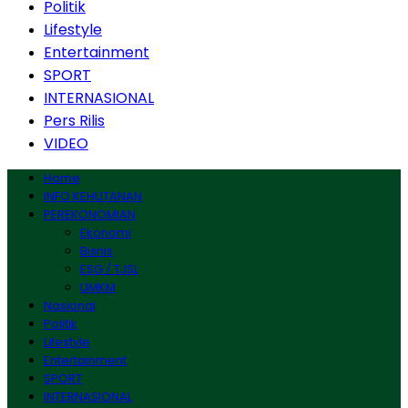
Politik
Lifestyle
Entertainment
SPORT
INTERNASIONAL
Pers Rilis
VIDEO
Home
INFO KEHUTANAN
PEREKONOMIAN
Ekonomi
Bisnis
ESG / TJSL
UMKM
Nasional
Politik
Lifestyle
Entertainment
SPORT
INTERNASIONAL