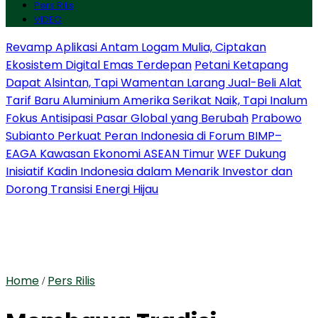
Pers Rilis
VIDEO
Revamp Aplikasi Antam Logam Mulia, Ciptakan
Ekosistem Digital Emas Terdepan
Petani Ketapang
Dapat Alsintan, Tapi Wamentan Larang Jual-Beli Alat
Tarif Baru Aluminium Amerika Serikat Naik, Tapi Inalum
Fokus Antisipasi Pasar Global yang Berubah
Prabowo
Subianto Perkuat Peran Indonesia di Forum BIMP–
EAGA Kawasan Ekonomi ASEAN Timur
WEF Dukung
Inisiatif Kadin Indonesia dalam Menarik Investor dan
Dorong Transisi Energi Hijau
Home
Pers Rilis
/