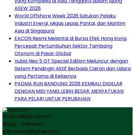
yang Kompleks di Asia Tenggara dalam Ajang
ASEW 2026
World Offshore Week 2026 Satukan Pelaku
Industri Energi, Migas Lepas Pantai, dan Maritim
Asia di Singapura
EACON Resmi Melantai di Bursa Efek Hong Kong,
Percepat Pertumbuhan Sektor Tambang
Otonom di Pasar Global
nubia Neo 5 GT Special Edition Meluncur dengan
Sistem Pendingin Aktif Berbasis Cairan dan Udara
yang Pertama di Kelasnya
PADMA RUN BANDUNG 2026 KEMBALI DIGELAR
DENGAN MISI YANG LEBIH BESAR, MENYATUKAN
PARA PELARI UNTUK PERUBAHAN
Graha Media Center,
Bogor - Indonesia
editorekbis@gmail.com