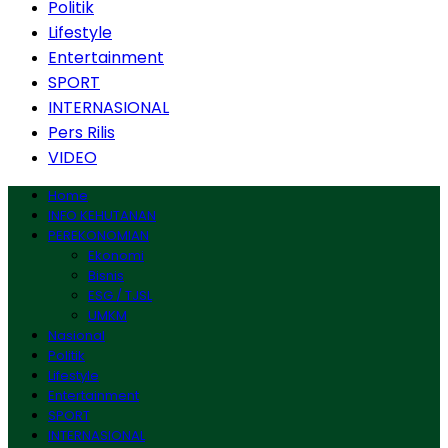
Politik
Lifestyle
Entertainment
SPORT
INTERNASIONAL
Pers Rilis
VIDEO
Home
INFO KEHUTANAN
PEREKONOMIAN
Ekonomi
Bisnis
ESG / TJSL
UMKM
Nasional
Politik
Lifestyle
Entertainment
SPORT
INTERNASIONAL