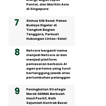
Pantai, dan Maritim Asia
di Singapura
Xinhua Silk Road: Pekan
Budaya Digelar di
Tiongkok Bagian
Tenggara, Perkuat
Hubungan Lintas-Selat
Netcore berganti nama
menjadi Netcore.ai dan
menjadi platform
pemasaran berbasis AI
agen pertama yang turut
bertanggung jawab atas
pertumbuhan pelanggan
Peningkatan Strategis
Merek GENMA Berbuah
Hasil Positif, Raih
Sejumlah Kontrak Besar