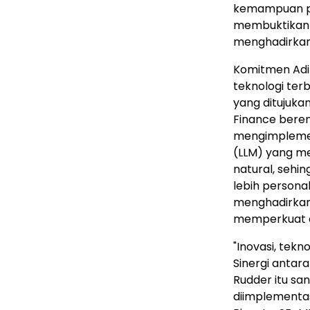
kemampuan pem
membuktikan
menghadirkan i
Komitmen Adir
teknologi ter
yang ditujuk
Finance beren
mengimplemen
(LLM) yang m
natural, sehi
lebih persona
menghadirkan
memperkuat da
"Inovasi, tekn
Sinergi antara
Rudder itu san
diimplementa