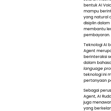
bentuk AI Vo
mampu berint
yang natural 
disiplin dala
membantu lem
pembayaran.
Teknologi AI b
Agent merupa
berinteraksi 
dalam bahasa
language pro
teknologi in
pertanyaan pe
Sebagai perus
Agent, AI Rud
juga menawark
yang berkelan