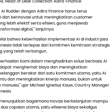
M,
Head of Desk Collection Adira Finance
.
 AI Rudder dengan Adira Finance harus terus
i dan berinovasi untuk meningkatkan
customer
ng lebih efektif serta efisien, guna menjawab
sformasi digital," lanjutnya.
lai bahwa keberhasilan implementasi AI di industri jasa
nesia tidak terlepas dari komitmen kemitraan strategis
g yang telah terbangun.
eberhasilan kami dalam menghadirkan solusi berbasis AI
i dapat menghemat biaya dan meningkatkan
langgan berakar dari satu komitmen utama, yaitu AI
tu dan meningkatkan kinerja manusia, bukan untuk
manusia," ujar Michael Ignetius Kauw, Country Manager
nesia.
i menunjukkan bagaimana inovasi berkelanjutan mampu
ua capaian utama, yaitu efisiensi biaya sekaligus