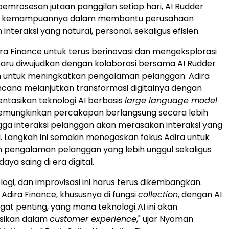
rosesan jutaan panggilan setiap hari, AI Rudder
 kemampuannya dalam membantu perusahaan
nteraksi yang natural, personal, sekaligus efisien.
a Finance untuk terus berinovasi dan mengeksplorasi
baru diwujudkan dengan kolaborasi bersama AI Rudder
an untuk meningkatkan pengalaman pelanggan. Adira
cana melanjutkan transformasi digitalnya dengan
tasikan teknologi AI berbasis
large language model
emungkinkan percakapan berlangsung secara lebih
ngga interaksi pelanggan akan merasakan interaksi yang
l. Langkah ini semakin menegaskan fokus Adira untuk
 pengalaman pelanggan yang lebih unggul sekaligus
ya saing di era digital.
ologi, dan improvisasi ini harus terus dikembangkan.
 Adira Finance, khususnya di fungsi
collection
, dengan AI
gat penting, yang mana teknologi AI ini akan
sikan dalam
customer experience
," ujar Nyoman