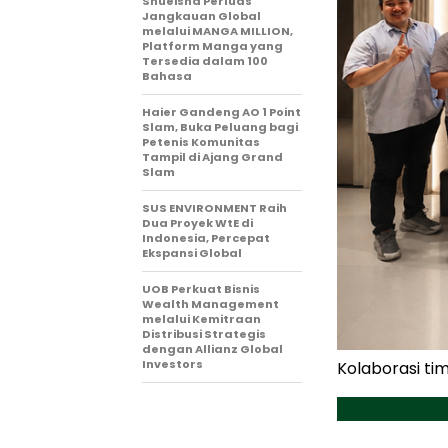
Shueisha Perluas
Jangkauan Global
melalui MANGA MILLION,
Platform Manga yang
Tersedia dalam 100
Bahasa
Haier Gandeng AO 1 Point
Slam, Buka Peluang bagi
Petenis Komunitas
Tampil di Ajang Grand
Slam
SUS ENVIRONMENT Raih
Dua Proyek WtE di
Indonesia, Percepat
Ekspansi Global
UOB Perkuat Bisnis
Wealth Management
melalui Kemitraan
Distribusi Strategis
dengan Allianz Global
Investors
Kolaborasi tim