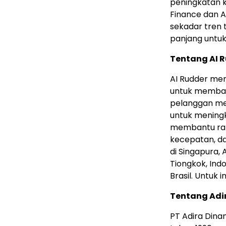
peningkatan k
Finance dan 
sekadar tren 
panjang untuk
Tentang AI 
AI Rudder me
untuk memban
pelanggan me
untuk mening
membantu rat
kecepatan, da
di Singapura, 
Tiongkok, Indo
Brasil. Untuk i
Tentang Adi
PT Adira Dina