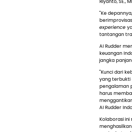
Riyanto, SE., M
"Ke depannya,
berimprovisas
experience
ya
tantangan tran
AI Rudder meni
keuangan Indo
jangka panjan
"Kunci dari k
yang terbukt
pengalaman pe
harus memban
menggantikan 
AI Rudder Indo
Kolaborasi in
menghasilkan d