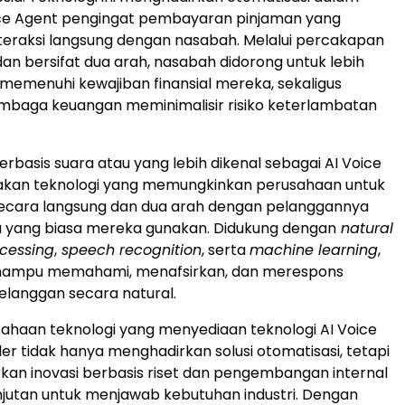
ice Agent pengingat pembayaran pinjaman yang
eraksi langsung dengan nasabah. Melalui percakapan
dan bersifat dua arah, nasabah didorong untuk lebih
m memenuhi kewajiban finansial mereka, sekaligus
baga keuangan meminimalisir risiko keterlambatan
erbasis suara atau yang lebih dikenal sebagai AI Voice
kan teknologi yang memungkinkan perusahaan untuk
secara langsung dan dua arah dengan pelanggannya
 yang biasa mereka gunakan. Didukung dengan
natural
cessing
,
speech recognition
, serta
machine learning
,
i mampu memahami, menafsirkan, dan merespons
langgan secara natural.
ahaan teknologi yang menyediaan teknologi AI Voice
der tidak hanya menghadirkan solusi otomatisasi, tetapi
an inovasi berbasis riset dan pengembangan internal
jutan untuk menjawab kebutuhan industri. Dengan