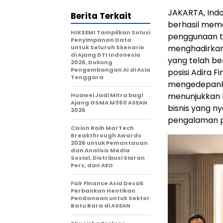
JAKARTA, Ind
Berita Terkait
berhasil mema
HIKSEMI Tampilkan Solusi
penggunaan te
Penyimpanan Data
menghadirkan
untuk Seluruh Skenario
di Ajang DTI Indonesia
yang telah ber
2026, Dukung
Pengembangan AI di Asia
posisi Adira 
Tenggara
mengedepankan 
menunjukkan 
Huawei Jadi Mitra bagi
Ajang GSMA M360 ASEAN
bisnis yang ny
2026
pengalaman p
Cision Raih MarTech
Breakthrough Awards
2026 untuk Pemantauan
dan Analisis Media
Sosial, Distribusi Siaran
Pers, dan AEO
Fair Finance Asia Desak
Perbankan Hentikan
Pendanaan untuk Sektor
Batu Bara di ASEAN