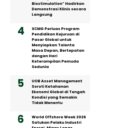
Biostimulation” Hadirkan
Demonstrasi Klinis secara
Langsung
XCMG Perluas Program
Pendidikan Kejuruan di
Pasar Global untuk
Menyiapkan Talenta
Masa Depan, Bertepatan
dengan Hari
Keterampilan Pemuda
Sedunia
UOB Asset Management
Soroti Ketahanan
Ekonomi Global di Tengah
Kondisi yang Semakin
Tidak Menentu
World Offshore Week 2026
Satukan Pelaku Industri
Energi, Migas Lepas