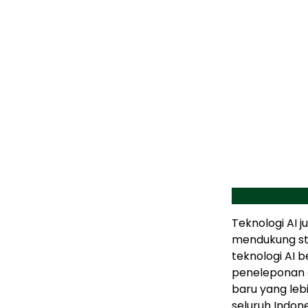
Teknologi AI j
mendukung str
teknologi AI 
peneleponan 
baru yang leb
seluruh Indon