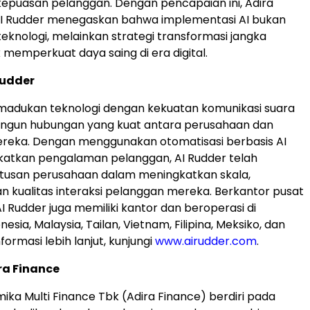
epuasan pelanggan. Dengan pencapaian ini, Adira
AI Rudder menegaskan bahwa implementasi AI bukan
teknologi, melainkan strategi transformasi jangka
 memperkuat daya saing di era digital.
Rudder
madukan teknologi dengan kekuatan komunikasi suara
gun hubungan yang kuat antara perusahaan dan
reka. Dengan menggunakan otomatisasi berbasis AI
katkan pengalaman pelanggan, AI Rudder telah
usan perusahaan dalam meningkatkan skala,
n kualitas interaksi pelanggan mereka. Berkantor pusat
AI Rudder juga memiliki kantor dan beroperasi di
nesia, Malaysia, Tailan, Vietnam, Filipina, Meksiko, dan
nformasi lebih lanjut, kunjungi
www.airudder.com
.
ra Finance
mika Multi Finance Tbk (Adira Finance) berdiri pada