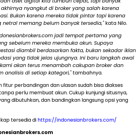
dan aset digital kita tumbuh cepat, tapi banyak
 akhirnya nyangkut di broker yang salah karena
asi. Bukan karena mereka tidak pintar tapi karena
ng netral memang belum banyak tersedia,"
kata Nilo.
indonesianbrokers.com jadi tempat pertama yang
rang sebelum mereka membuka akun. Supaya
estasi diambil berdasarkan fakta, bukan sekadar iklan
asi yang tidak jelas ujungnya. Ini baru langkah awal
 kami akan terus menambah cakupan broker dan
nalisis di setiap kategori,"
tambahnya.
uh fitur perbandingan dan ulasan sudah bisa diakses
 tanpa perlu membuat akun. Cukup kunjungi situsnya,
i yang dibutuhkan, dan bandingkan langsung opsi yang
gkap tersedia di
https://indonesianbrokers.com/
onesianbrokers.com