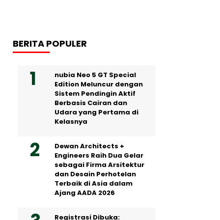
BERITA POPULER
nubia Neo 5 GT Special
Edition Meluncur dengan
Sistem Pendingin Aktif
Berbasis Cairan dan
Udara yang Pertama di
Kelasnya
Dewan Architects +
Engineers Raih Dua Gelar
sebagai Firma Arsitektur
dan Desain Perhotelan
Terbaik di Asia dalam
Ajang AADA 2026
Registrasi Dibuka: