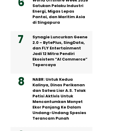
World Offshore Week 2026
Satukan Pelaku Industri
Energi, Migas Lepas
Pantai, dan Maritim Asia
di Singapura
Synagie Luncurkan Geene
2.0 – BytePlus, SingData,
dan FLY Entertainment
Jadi 12 Mitra Pendiri
Ekosistem “AI Commerce”
Tepercaya
NABR: Untuk Kedua
Kalinya, Dinas Perikanan
dan Satwa Liar A.S. Tolak
Petisi Aktivis Untuk
Mencantumkan Monyet
Ekor Panjang Ke Dalam
Undang-Undang Spesies
Terancam Punah