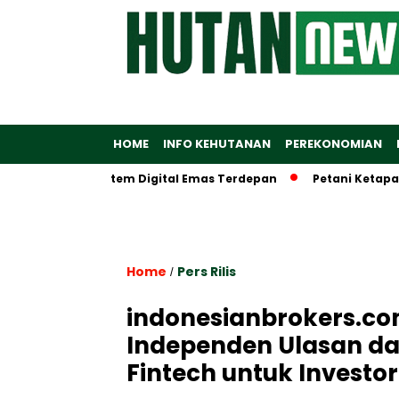
HOME
INFO KEHUTANAN
PEREKONOMIAN
ptakan Ekosistem Digital Emas Terdepan
Petani Ketapang D
Home
Pers Rilis
/
indonesianbrokers.co
Independen Ulasan da
Fintech untuk Investor