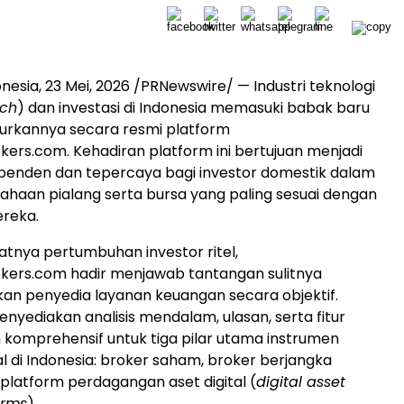
onesia
,
23 Mei, 2026
/PRNewswire/ — Industri teknologi
ech
) dan investasi di Indonesia memasuki babak baru
urkannya secara resmi platform
kers.com. Kehadiran platform ini bertujuan menjadi
penden dan tepercaya bagi investor domestik dalam
ahaan pialang serta bursa yang paling sesuai dengan
reka.
atnya pertumbuhan investor ritel,
kers.com hadir menjawab tantangan sulitnya
n penyedia layanan keuangan secara objektif.
enyediakan analisis mendalam, ulasan, serta fitur
komprehensif untuk tiga pilar utama instrumen
tal di Indonesia: broker saham, broker berjangka
 platform perdagangan aset digital (
digital asset
orms
).