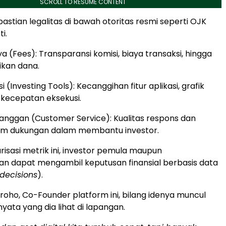
SCROLL TO RESUME CONTENT
pastian legalitas di bawah otoritas resmi seperti OJK
i.
ya (Fees): Transparansi komisi, biaya transaksi, hingga
ikan dana.
i (Investing Tools): Kecanggihan fitur aplikasi, grafik
n kecepatan eksekusi.
anggan (Customer Service): Kualitas respons dan
 tim dukungan dalam membantu investor.
risasi metrik ini, investor pemula maupun
n dapat mengambil keputusan finansial berbasis data
decisions
).
groho, Co-Founder platform ini, bilang idenya muncul
yata yang dia lihat di lapangan.