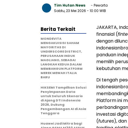
Tim Hutan News
- Pewarta
Sabtu, 23 Mei 2026
- 10:00 WIB
JAKARTA, Ind
Berita Terkait
finansial (
fint
MONDEVITA
dengan dilunc
MENGAKUISISI SAHAM
indonesianbro
MAYORITAS DI
UNDERSCORE DISTRICT,
panduan inde
PERUSAHAAN INDUK
MAGLIANO, SEBAGAI
memilih perus
LANGKAH KEDUA DALAM
kebutuhan me
MEMBANGUN PLATFORM
MEREK MEWAH ITALIA
BARU
Di tengah pes
indonesianbro
HIKSEMI Tampilkan Solusi
Penyimpanan Data
membandingka
untuk Seluruh Skenario
Platform ini m
di Ajang DTI Indonesia
2026, Dukung
perbandingan 
Pengembangan AI di Asia
Tenggara
investasi digi
(
futures
), dan
Huawei Jadi Mitra bagi
trading platf
Ajang GSMA M360 ASEAN