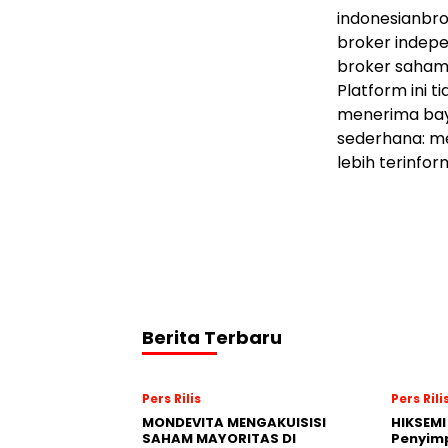
indonesianbr
broker indep
broker saham,
Platform ini t
menerima bay
sederhana: m
lebih terinfor
Berita Terbaru
Pers Rilis
Pers Rili
MONDEVITA MENGAKUISISI
HIKSEMI
SAHAM MAYORITAS DI
Penyim