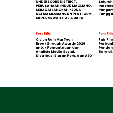
UNDERSCORE DISTRICT,
Seluruh
PERUSAHAAN INDUK MAGLIANO,
Indones
SEBAGAI LANGKAH KEDUA
Pengemb
DALAM MEMBANGUN PLATFORM
Tengga
MEREK MEWAH ITALIA BARU
Pers Rilis
Pers Rili
Cision Raih MarTech
Fair Fi
Breakthrough Awards 2026
Perban
untuk Pemantauan dan
Pendana
Analisis Media Sosial,
Bara di
Distribusi Siaran Pers, dan AEO