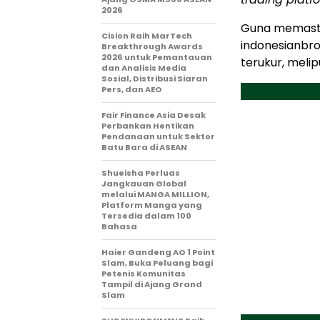
2026
Guna memastika
Cision Raih MarTech
indonesianbro
Breakthrough Awards
2026 untuk Pemantauan
terukur, melipu
dan Analisis Media
Sosial, Distribusi Siaran
Pers, dan AEO
Fair Finance Asia Desak
Perbankan Hentikan
Pendanaan untuk Sektor
Batu Bara di ASEAN
Shueisha Perluas
Jangkauan Global
melalui MANGA MILLION,
Platform Manga yang
Tersedia dalam 100
Bahasa
Haier Gandeng AO 1 Point
Slam, Buka Peluang bagi
Petenis Komunitas
Tampil di Ajang Grand
Slam