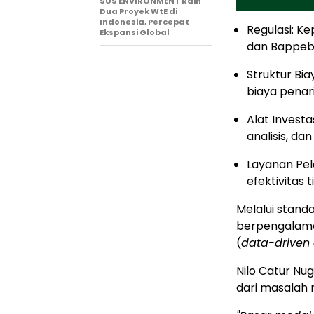
SUS ENVIRONMENT Raih
Dua Proyek WtE di
Indonesia, Percepat
Regulasi: Ke
Ekspansi Global
dan Bappebt
Struktur Bia
biaya penar
Alat Investas
analisis, da
Layanan Pel
efektivitas
Melalui standa
berpengalama
(
data-driven 
Nilo Catur Nu
dari masalah n