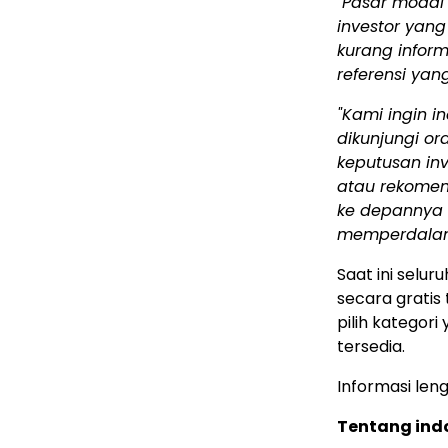
"Pasar modal 
investor yang
kurang inform
referensi ya
"Kami ingin 
dikunjungi o
keputusan inv
atau rekomend
ke depannya
memperdalam a
Saat ini selur
secara gratis
pilih kategor
tersedia.
Informasi len
Tentang ind