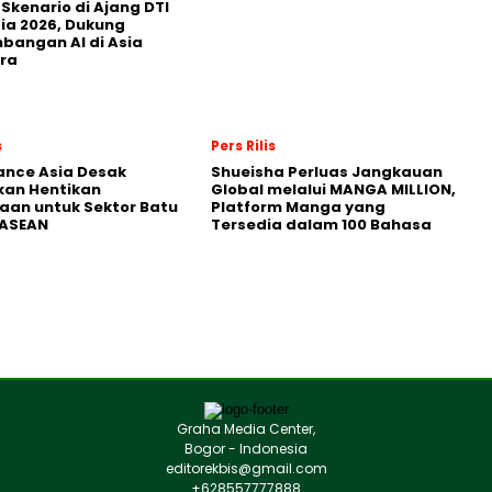
 Skenario di Ajang DTI
ia 2026, Dukung
angan AI di Asia
ra
s
Pers Rilis
nance Asia Desak
Shueisha Perluas Jangkauan
kan Hentikan
Global melalui MANGA MILLION,
an untuk Sektor Batu
Platform Manga yang
 ASEAN
Tersedia dalam 100 Bahasa
Graha Media Center,
Bogor - Indonesia
editorekbis@gmail.com
+628557777888