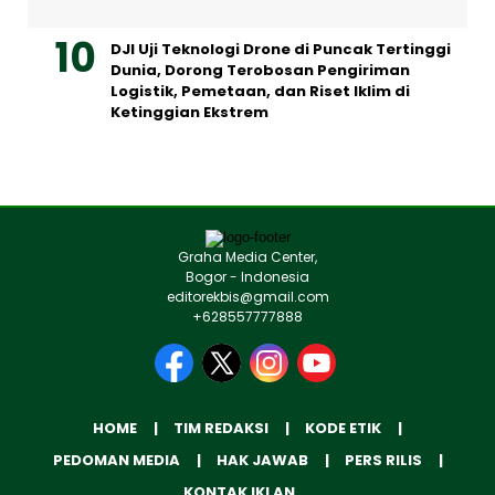
DJI Uji Teknologi Drone di Puncak Tertinggi
Dunia, Dorong Terobosan Pengiriman
Logistik, Pemetaan, dan Riset Iklim di
Ketinggian Ekstrem
Graha Media Center,
Bogor - Indonesia
editorekbis@gmail.com
+628557777888
HOME
TIM REDAKSI
KODE ETIK
PEDOMAN MEDIA
HAK JAWAB
PERS RILIS
KONTAK IKLAN