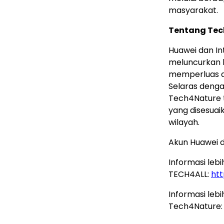
masyarakat.
Tentang Tec
Huawei dan In
meluncurkan 
memperluas da
Selaras dengan
Tech4Nature t
yang disesuai
wilayah.
Akun Huawei d
Informasi lebi
TECH4ALL:
ht
Informasi lebi
Tech4Nature