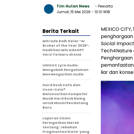
Tim Hutan News
- Pewarta
Jumat, 15 Mei 2026
- 13:01 WIB
MEXICO CITY, 
Berita Terkait
penghargaan 
Mitrade Raih Gelar “AI
Social Impact
Broker of the Year 2026”,
Tech4Nature d
Hadirkan MitradeGPT
Versi Terbaru di Asia
Penghargaan 
pemanfaatan 
UNISOC Lyric Audio:
Mengubah Pengalaman
liar dan konse
Mendengarkan Audio
Hard Rock Cafe dan
Coca-Cola®
Meluncurkan Kompetisi
Musik Hard Rock Rising
untuk Musisi Pendatang
Baru
Laporan Cision
Peringatkan Merek
tentang ‘Jebakan
Fragmentasi Data’ yang