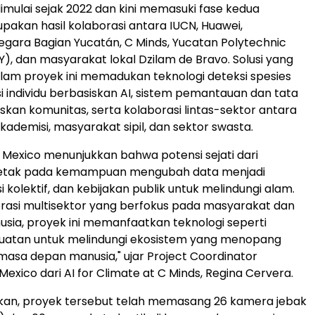
imulai sejak 2022 dan kini memasuki fase kedua
pakan hasil kolaborasi antara IUCN, Huawei,
gara Bagian Yucatán, C Minds, Yucatan Polytechnic
Y), dan masyarakat lokal Dzilam de Bravo. Solusi yang
lam proyek ini memadukan teknologi deteksi spesies
si individu berbasiskan AI, sistem pemantauan dan tata
iskan komunitas, serta kolaborasi lintas-sektor antara
kademisi, masyarakat sipil, dan sektor swasta.
Mexico menunjukkan bahwa potensi sejati dari
rletak pada kemampuan mengubah data menjadi
si kolektif, dan kebijakan publik untuk melindungi alam.
orasi multisektor yang berfokus pada masyarakat dan
usia, proyek ini memanfaatkan teknologi seperti
uatan untuk melindungi ekosistem yang menopang
asa depan manusia," ujar Project Coordinator
exico dari AI for Climate at C Minds, Regina Cervera.
rkan, proyek tersebut telah memasang 26 kamera jebak