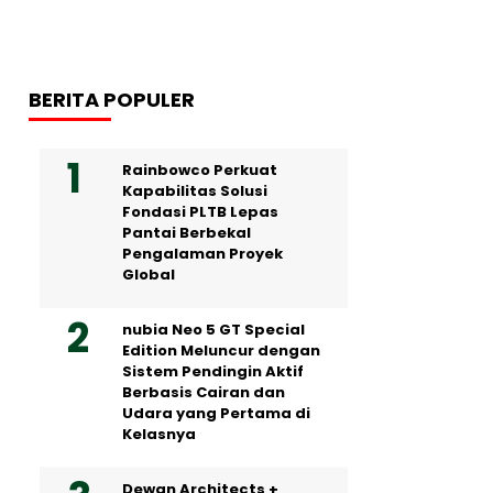
BERITA POPULER
Rainbowco Perkuat
Kapabilitas Solusi
Fondasi PLTB Lepas
Pantai Berbekal
Pengalaman Proyek
Global
nubia Neo 5 GT Special
Edition Meluncur dengan
Sistem Pendingin Aktif
Berbasis Cairan dan
Udara yang Pertama di
Kelasnya
Dewan Architects +