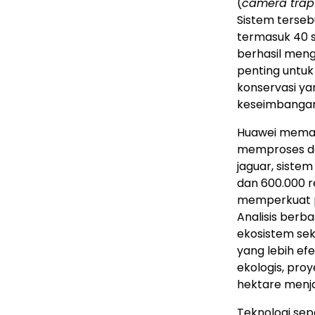
(
camera trap
Sistem tersebu
termasuk 40 s
berhasil meng
penting untuk
konservasi ya
keseimbangan 
Huawei meman
memproses da
jaguar, siste
dan 600.000 r
memperkuat p
Analisis ber
ekosistem se
yang lebih efe
ekologis, pro
hektare menja
Teknologi sep