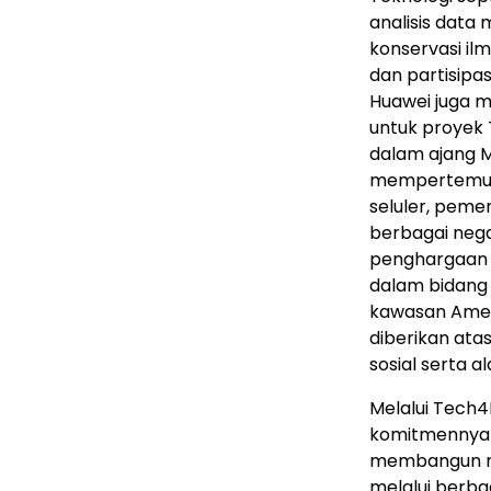
analisis dat
konservasi il
dan partisipas
Huawei juga m
untuk proyek 
dalam ajang 
mempertemukan
seluler, pemer
berbagai neg
penghargaan 
dalam bidang 
kawasan Amer
diberikan at
sosial serta 
Melalui Tech
komitmennya 
membangun mas
melalui berb