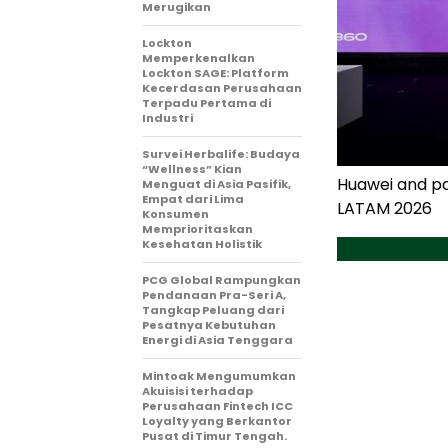
Merugikan
Lockton
Memperkenalkan
Lockton SAGE: Platform
Kecerdasan Perusahaan
Terpadu Pertama di
Industri
Survei Herbalife: Budaya
“Wellness” Kian
Huawei and p
Menguat di Asia Pasifik,
Empat dari Lima
LATAM 2026
Konsumen
Memprioritaskan
Kesehatan Holistik
PCG Global Rampungkan
Pendanaan Pra-Seri A,
Tangkap Peluang dari
Pesatnya Kebutuhan
Energi di Asia Tenggara
Mintoak Mengumumkan
Akuisisi terhadap
Perusahaan Fintech ICC
Loyalty yang Berkantor
Pusat di Timur Tengah.