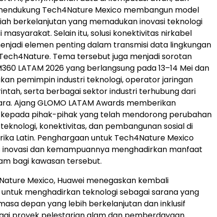
a mendukung Tech4Nature Mexico membangun model
miah berkelanjutan yang memadukan inovasi teknologi
i masyarakat. Selain itu, solusi konektivitas nirkabel
enjadi elemen penting dalam transmisi data lingkungan
Tech4Nature. Tema tersebut juga menjadi sorotan
M360 LATAM 2026 yang berlangsung pada 13–14 Mei dan
 pemimpin industri teknologi, operator jaringan
intah, serta berbagai sektor industri terhubung dari
ara. Ajang GLOMO LATAM Awards memberikan
kepada pihak-pihak yang telah mendorong perubahan
teknologi, konektivitas, dan pembangunan sosial di
ika Latin. Penghargaan untuk Tech4Nature Mexico
as inovasi dan kemampuannya menghadirkan manfaat
alam bagi kawasan tersebut.
4Nature Mexico, Huawei menegaskan kembali
untuk menghadirkan teknologi sebagai sarana yang
a depan yang lebih berkelanjutan dan inklusif
agai proyek pelestarian alam dan pemberdayaan