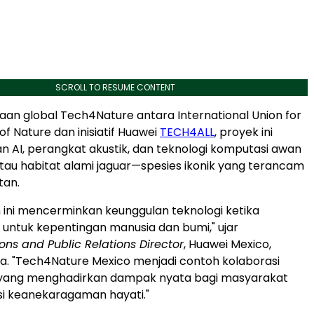
SCROLL TO RESUME CONTENT
raan global Tech4Nature antara International Union for
f Nature dan inisiatif Huawei
TECH4ALL
, proyek ini
AI, perangkat akustik, dan teknologi komputasi awan
u habitat alami jaguar—spesies ikonik yang terancam
tan.
ini mencerminkan keunggulan teknologi ketika
untuk kepentingan manusia dan bumi," ujar
s and Public Relations Director
, Huawei Mexico,
a. "Tech4Nature Mexico menjadi contoh kolaborasi
r yang menghadirkan dampak nyata bagi masyarakat
i keanekaragaman hayati."