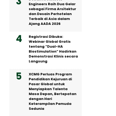
Engineers Raih Dua Gelar
sebagai Firma Arsitektur
dan Desain Perhotelan
Terbaik di Asia dalam
Ajang AADA 2026
Registrasi Dibuka:
Webinar Global Gratis
tentang “Dual-HA
Biostimulation” Hadirkan
Demonstrasi Klinis secara
Langsung
XCMG Perluas Program
Pendidikan Kejuruan di
Pasar Global untuk
Menyiapkan Talenta
Masa Depan, Bertepatan
dengan Hari
Keterampilan Pemuda
Sedunia