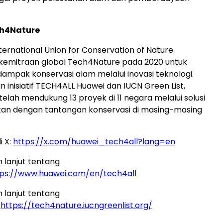
h4Nature
ternational Union for Conservation of Nature
kemitraan global Tech4Nature pada 2020 untuk
mpak konservasi alam melalui inovasi teknologi.
 inisiatif TECH4ALL Huawei dan IUCN Green List,
elah mendukung 13 proyek di 11 negara melalui solusi
kan dengan tantangan konservasi di masing-masing
i X:
https://x.com/huawei_tech4all?lang=en
h lanjut tentang
tps://www.huawei.com/en/tech4all
h lanjut tentang
:
https://tech4nature.iucngreenlist.org/