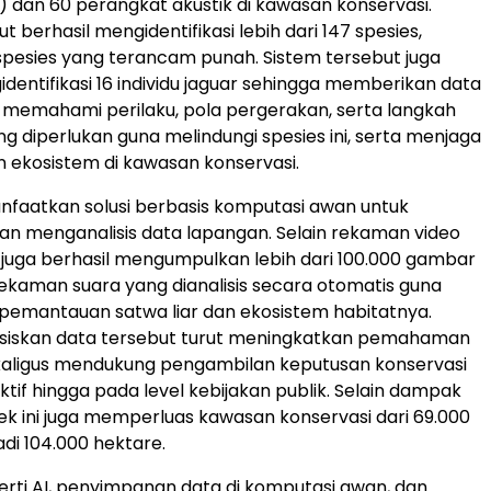
) dan 60 perangkat akustik di kawasan konservasi.
t berhasil mengidentifikasi lebih dari 147 spesies,
pesies yang terancam punah. Sistem tersebut juga
identifikasi 16 individu jaguar sehingga memberikan data
 memahami perilaku, pola pergerakan, serta langkah
ng diperlukan guna melindungi spesies ini, serta menjaga
ekosistem di kawasan konservasi.
faatkan solusi berbasis komputasi awan untuk
n menganalisis data lapangan. Selain rekaman video
m juga berhasil mengumpulkan lebih dari 100.000 gambar
ekaman suara yang dianalisis secara otomatis guna
emantauan satwa liar dan ekosistem habitatnya.
basiskan data tersebut turut meningkatkan pemahaman
kaligus mendukung pengambilan keputusan konservasi
ktif hingga pada level kebijakan publik. Selain dampak
yek ini juga memperluas kawasan konservasi dari 69.000
di 104.000 hektare.
erti AI, penyimpanan data di komputasi awan, dan