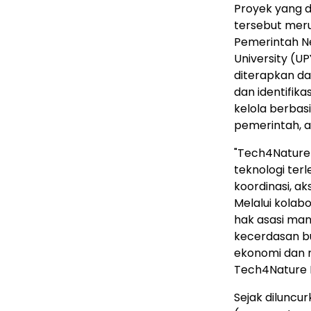
Proyek yang d
tersebut meru
Pemerintah Ne
University (UP
diterapkan da
dan identifika
kelola berbas
pemerintah, a
"Tech4Nature 
teknologi te
koordinasi, ak
Melalui kolab
hak asasi man
kecerdasan b
ekonomi dan m
Tech4Nature M
Sejak diluncu