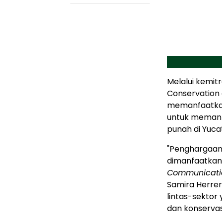
Melalui kemit
Conservation o
memanfaatkan 
untuk memanta
punah di Yuca
"Penghargaan 
dimanfaatkan 
Communication
Samira Herrer
lintas-sekto
dan konservas