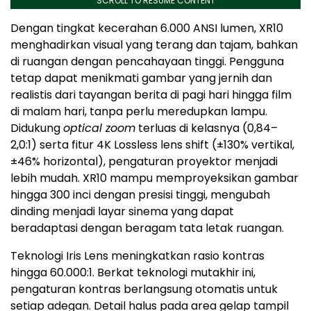
SCROLL TO RESUME CONTENT
Dengan tingkat kecerahan 6.000 ANSI lumen, XR10
menghadirkan visual yang terang dan tajam, bahkan
di ruangan dengan pencahayaan tinggi. Pengguna
tetap dapat menikmati gambar yang jernih dan
realistis dari tayangan berita di pagi hari hingga film
di malam hari, tanpa perlu meredupkan lampu.
Didukung
optical zoom
terluas di kelasnya (0,84–
2,0:1) serta fitur 4K Lossless lens shift (±130% vertikal,
±46% horizontal), pengaturan proyektor menjadi
lebih mudah. XR10 mampu memproyeksikan gambar
hingga 300 inci dengan presisi tinggi, mengubah
dinding menjadi layar sinema yang dapat
beradaptasi dengan beragam tata letak ruangan.
Teknologi Iris Lens meningkatkan rasio kontras
hingga 60.000:1. Berkat teknologi mutakhir ini,
pengaturan kontras berlangsung otomatis untuk
setiap adegan. Detail halus pada area gelap tampil