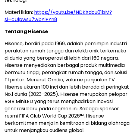
teknologi.
Materi iklan:
https://youtu.be/NDKXdcu01bM?
si=cUlpwsu7wbYlPYn8
Tentang Hisense
Hisense, berdiri pada 1969, adalah pemimpin industri
peralatan rumah tangga dan elektronik terkemuka
di dunia yang beroperasi di lebih dari 160 negara.
Hisense menyediakan berbagai produk multimedia
bermutu tinggi, perangkat rumah tangga, dan solusi
TI pintar. Menurut Omdia, volume penjualan TV
Hisense ukuran 100 inci dan lebih berada di peringkat
No.1 dunia (2023-2025). Hisense merupakan pelopor
RGB MiniLED yang terus menghadirkan inovasi
generasi baru pada segmen ini. Sebagai sponsor
resmi FIFA Club World Cup 2026™, Hisense
berkomitmen menjalin kemitraan di bidang olahraga
untuk menjangkau audiens global.