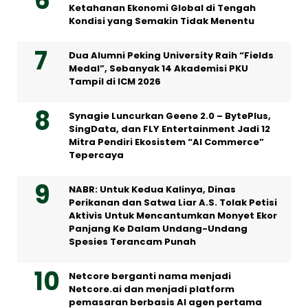
Ketahanan Ekonomi Global di Tengah
Kondisi yang Semakin Tidak Menentu
Dua Alumni Peking University Raih “Fields
Medal”, Sebanyak 14 Akademisi PKU
Tampil di ICM 2026
Synagie Luncurkan Geene 2.0 – BytePlus,
SingData, dan FLY Entertainment Jadi 12
Mitra Pendiri Ekosistem “AI Commerce”
Tepercaya
NABR: Untuk Kedua Kalinya, Dinas
Perikanan dan Satwa Liar A.S. Tolak Petisi
Aktivis Untuk Mencantumkan Monyet Ekor
Panjang Ke Dalam Undang-Undang
Spesies Terancam Punah
Netcore berganti nama menjadi
Netcore.ai dan menjadi platform
pemasaran berbasis AI agen pertama