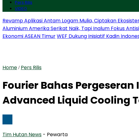
Pers Rilis
VIDEO
Revamp Aplikasi Antam Logam Mulia, Ciptakan Ekosiste
Aluminium Amerika Serikat Naik, Tapi Inalum Fokus Anti
Ekonomi ASEAN Timur
WEF Dukung Inisiatif Kadin Indone
Home
Pers Rilis
/
Fourier Bahas Pergeseran I
Advanced Liquid Cooling T
Tim Hutan News
- Pewarta