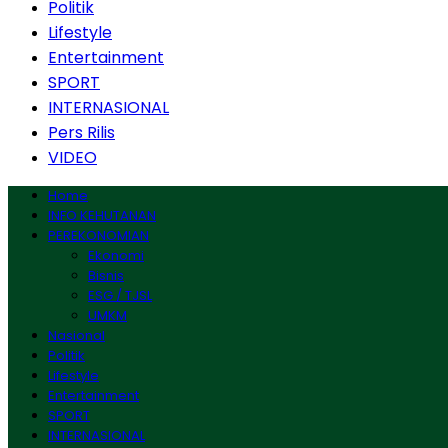
Politik
Lifestyle
Entertainment
SPORT
INTERNASIONAL
Pers Rilis
VIDEO
Home
INFO KEHUTANAN
PEREKONOMIAN
Ekonomi
Bisnis
ESG / TJSL
UMKM
Nasional
Politik
Lifestyle
Entertainment
SPORT
INTERNASIONAL