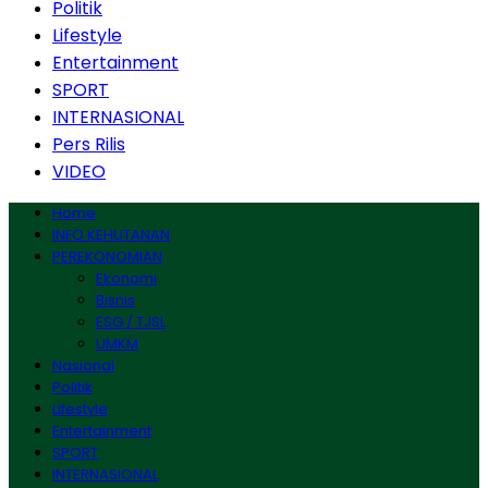
Politik
Lifestyle
Entertainment
SPORT
INTERNASIONAL
Pers Rilis
VIDEO
Home
INFO KEHUTANAN
PEREKONOMIAN
Ekonomi
Bisnis
ESG / TJSL
UMKM
Nasional
Politik
Lifestyle
Entertainment
SPORT
INTERNASIONAL