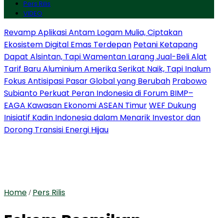
Pers Rilis
VIDEO
Revamp Aplikasi Antam Logam Mulia, Ciptakan
Ekosistem Digital Emas Terdepan
Petani Ketapang
Dapat Alsintan, Tapi Wamentan Larang Jual-Beli Alat
Tarif Baru Aluminium Amerika Serikat Naik, Tapi Inalum
Fokus Antisipasi Pasar Global yang Berubah
Prabowo
Subianto Perkuat Peran Indonesia di Forum BIMP–
EAGA Kawasan Ekonomi ASEAN Timur
WEF Dukung
Inisiatif Kadin Indonesia dalam Menarik Investor dan
Dorong Transisi Energi Hijau
Home
Pers Rilis
/