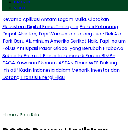
Pers Rilis
VIDEO
Revamp Aplikasi Antam Logam Mulia, Ciptakan
Ekosistem Digital Emas Terdepan
Petani Ketapang
Dapat Alsintan, Tapi Wamentan Larang Jual-Beli Alat
Tarif Baru Aluminium Amerika Serikat Naik, Tapi Inalum
Fokus Antisipasi Pasar Global yang Berubah
Prabowo
Subianto Perkuat Peran Indonesia di Forum BIMP–
EAGA Kawasan Ekonomi ASEAN Timur
WEF Dukung
Inisiatif Kadin Indonesia dalam Menarik Investor dan
Dorong Transisi Energi Hijau
Home
Pers Rilis
/