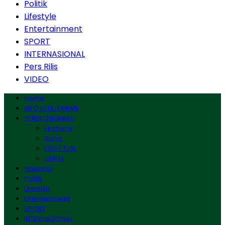
Politik
Lifestyle
Entertainment
SPORT
INTERNASIONAL
Pers Rilis
VIDEO
Home
INFO KEHUTANAN
PEREKONOMIAN
Ekonomi
Bisnis
ESG / TJSL
UMKM
Nasional
Politik
Lifestyle
Entertainment
SPORT
INTERNASIONAL